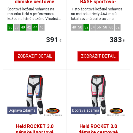
dámske cestovné
BASE športovo-
kožené nohavice
turistické kožené
Športové kožené nohavice na
Tieto športové kožené nohavice
čierna/biela
nohavice čierne/fluo-
motorku Held s perforovanou
na motorku triedy AAA majú
kožou na letnú sezónu.Vhodná
lokalizovanú perforáciu na
červené veľkosť 52
kombinácia so š...
vetranie a širo...
36
38
40
42
44
46
48
50
52
54
56
58
60
62
391
383
€
€
ZOBRAZIT DETAIL
ZOBRAZIT DETAIL
Doprava zdarma
Doprava zdarma
Held ROCKET 3.0
Held ROCKET 3.0
pánske športové
dámske cestovné