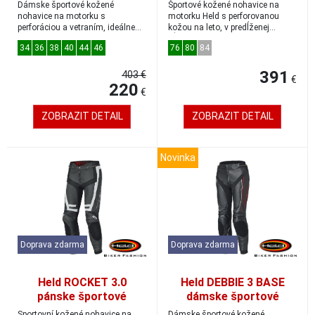
LANE 2 čierna/červená
kožené nohavice
Dámske športové kožené
Športové kožené nohavice na
predĺžené
nohavice na motorku s
motorku Held s perforovanou
perforáciou a vetraním, ideálne
kožou na leto, v predĺženej
na leto. V tejto farebn...
dĺžke.Vhodná kom...
34
36
38
40
44
46
76
80
84
391
403 €
€
220
€
ZOBRAZIT DETAIL
ZOBRAZIT DETAIL
Novinka
Doprava zdarma
Doprava zdarma
Held ROCKET 3.0
Held DEBBIE 3 BASE
pánske športové
dámske športové
kožené nohavice
kožené nohavice
Sportovní kožené nohavice na
Dámske športové kožené