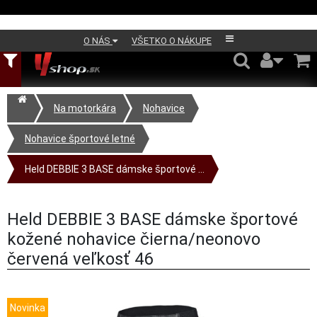
O NÁS
VŠETKO O NÁKUPE
Na motorkára
Nohavice
Nohavice športové letné
Held DEBBIE 3 BASE dámske športové ...
Held DEBBIE 3 BASE dámske športové
kožené nohavice čierna/neonovo
červená veľkosť 46
Novinka