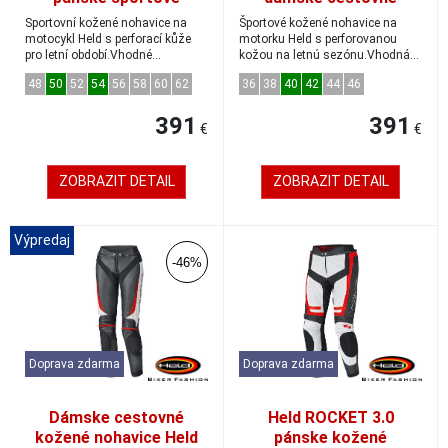
kožené nohavice biela/
kožené nohavice
Sportovní kožené nohavice na
Športové kožené nohavice na
červená/modrá veľkosť
biela/ružová
motocykl Held s perforací kůže
motorku Held s perforovanou
pro letní období.Vhodné
50
kožou na letnú sezónu.Vhodná
kombinovať sa šp...
kombinácia so š...
48
50
52
54
56
58
60
62
36
38
40
42
44
46
391
391
€
€
ZOBRAZIT DETAIL
ZOBRAZIT DETAIL
Výpredaj
-46%
Doprava zdarma
Doprava zdarma
Dámske cestovné
Held ROCKET 3.0
kožené nohavice Held
pánske kožené