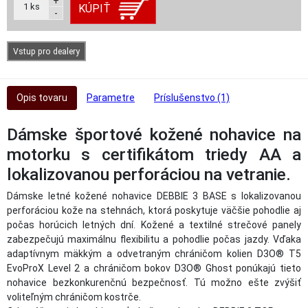
+
1
ks
KÚPIŤ
-
Vstup pro dealery
Opis tovaru
Parametre
Príslušenstvo (1)
Dámske športové kožené nohavice na
motorku s certifikátom triedy AA a
lokalizovanou perforáciou na vetranie.
Dámske letné kožené nohavice DEBBIE 3 BASE s lokalizovanou
perforáciou kože na stehnách, ktorá poskytuje väčšie pohodlie aj
počas horúcich letných dní. Kožené a textilné strečové panely
zabezpečujú maximálnu flexibilitu a pohodlie počas jazdy. Vďaka
adaptívnym mäkkým a odvetraným chráničom kolien D3O® T5
EvoProX Level 2 a chráničom bokov D3O® Ghost ponúkajú tieto
nohavice bezkonkurenčnú bezpečnosť. Tú možno ešte zvýšiť
voliteľným chráničom kostrče.