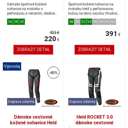
LANE 2 čierna/biela/
cestovné nohavice
Dámske športové kožené
Športové kožené nohavice na
červená
biele/červené
nohavice na motorku s
motorku Held s perforovanou
perforáciou a vetraním, ideálne
kožou na letnú sezónu.Vhodná
na leto.Odporúčame ju k...
kombinácia so š...
36
38
42
48
50
52
54
56
58
60
62
391
403 €
€
220
€
ZOBRAZIT DETAIL
ZOBRAZIT DETAIL
Výpredaj
-46%
Doprava zdarma
Doprava zdarma
Dámske cestovné
Held ROCKET 3.0
kožené nohavice Held
dámske cestovné