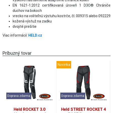
výškovo nastaviteľné adaptívne chrániče kolien
EN 1621-1:2012 certifikovaná úroveň 1 D3O® Chrániče
duchov na bokoch
vrecko na voliteľnú výstuhu kostrče, čl. 009315 alebo 092229
kožená výstuž na zadku
dvojité prešitie
Viac informácií:
HELD.cz
Príbuzný tovar
Novinka
Doprava zdarma
Doprava zdarma
Held ROCKET 3.0
Held STREET ROCKET 4