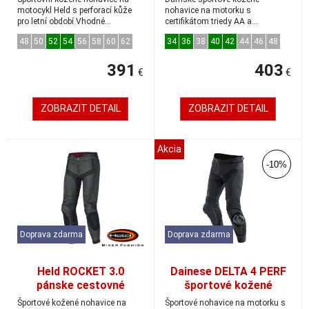
čierna/biela veľkosť 50
čierna/neonovo červená
motocykl Held s perforací kůže
nohavice na motorku s
pro letní období.Vhodné
certifikátom triedy AA a
veľkosť 38
kombinovať sa šp...
lokalizovanou perforáciou na v...
48
50
52
54
56
58
60
62
34
36
38
40
42
44
46
48
391
403
€
€
ZOBRAZIT DETAIL
ZOBRAZIT DETAIL
Akcia
-10%
Doprava zdarma
Doprava zdarma
Held ROCKET 3.0
Dainese DELTA 4 PERF
pánske cestovné
športové kožené
kožené nohavice čierne
nohavice čierne veľkosť
Športové kožené nohavice na
Športové nohavice na motorku s