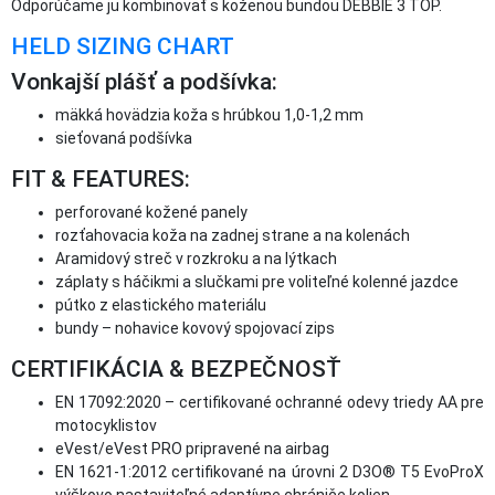
Odporúčame ju kombinovať s koženou bundou DEBBIE 3 TOP.
HELD SIZING CHART
Vonkajší plášť a podšívka:
mäkká hovädzia koža s hrúbkou 1,0-1,2 mm
sieťovaná podšívka
FIT & FEATURES:
perforované kožené panely
rozťahovacia koža na zadnej strane a na kolenách
Aramidový streč v rozkroku a na lýtkach
záplaty s háčikmi a slučkami pre voliteľné kolenné jazdce
pútko z elastického materiálu
bundy – nohavice kovový spojovací zips
CERTIFIKÁCIA & BEZPEČNOSŤ
EN 17092:2020 – certifikované ochranné odevy triedy AA pre
motocyklistov
eVest/eVest PRO pripravené na airbag
EN 1621-1:2012 certifikované na úrovni 2 D3O® T5 EvoProX