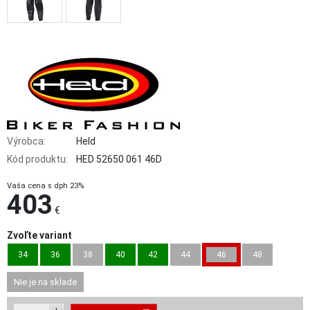
Výrobca:
Held
Kód produktu:
HED 52650 061 46D
Vaša cena s dph 23%
403
€
Zvoľte variant
34
36
38
40
42
44
46
48
Nie je na sklade