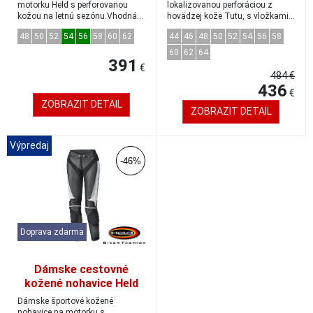
52
motorku Held s perforovanou
lokalizovanou perforáciou z
kožou na letnú sezónu.Vhodná
hovädzej kože Tutu, s vložkami
kombinácia so š...
zo strečov...
48
50
52
54
56
58
60
62
44
46
48
50
52
54
56
58
60
62
64
391
€
484 €
436
€
ZOBRAZIT DETAIL
ZOBRAZIT DETAIL
Výpredaj
-46%
Doprava zdarma
Dámske cestovné
kožené nohavice Held
LANE 2 black/white
Dámske športové kožené
nohavice na motorku s