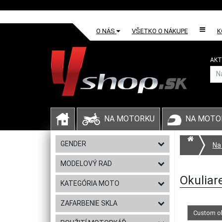
O NÁS
VŠETKO O NÁKUPE
K
AKT
NA MOTORKU
NA MOTO
GENDER
Na
MODELOVÝ RAD
Okuliar
KATEGÓRIA MOTO
ZAFARBENIE SKLA
Custom ok