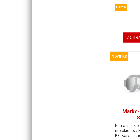
zakr...
Černá
ZOBRA
Novinka
Marko-
S
Náhradní sklo 
motokrosové 
B3: Barva: str