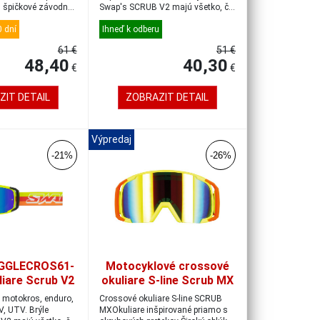
 špičkové závodné
Swap's SCRUB V2 majú všetko, čo
by kval...
 dní
Ihneď k odberu
61 €
51 €
48,40
40,30
€
€
ZIT DETAIL
ZOBRAZIT DETAIL
Výpredaj
-21%
-26%
GGLECROS61-
Motocyklové crossové
liare Scrub V2
okuliare S-line Scrub MX
rna/iridiová
žltá-červená-žltá
e motokros, enduro,
Crossové okuliare S-line SCRUB
odrá
, UTV. Brýle
MXOkuliare inšpirované priamo s