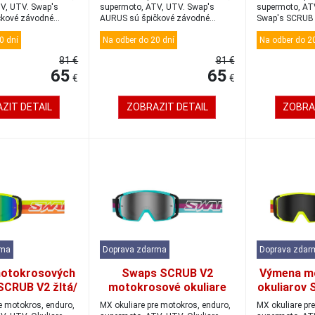
V, UTV. Swap's
supermoto, ATV, UTV. Swap's
supermoto, ATV
čkové závodné
AURUS sú špičkové závodné
Swap's SCRUB 
okuliare, kt...
...
0 dní
Na odber do 20 dní
Na odber do 20
81 €
81 €
65
65
€
€
ZIT DETAIL
ZOBRAZIT DETAIL
ZOBRA
rma
Doprava zdarma
Doprava zdar
otokrosových
Swaps SCRUB V2
Výmena m
SCRUB V2 žltá/
motokrosové okuliare
okuliarov 
zlatá/modrá
tyrkysové/
čierna/tm
e motokros, enduro,
MX okuliare pre motokros, enduro,
MX okuliare pr