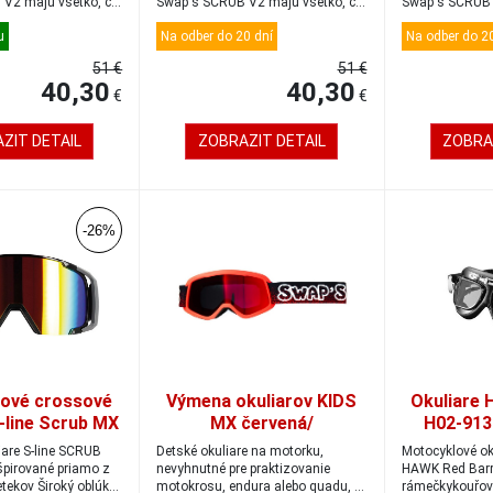
V2 majú všetko, čo
Swap's SCRUB V2 majú všetko, čo
Swap's SCRUB 
by kval...
by kval...
u
Na odber do 20 dní
Na odber do 20
51 €
51 €
40,30
40,30
€
€
ZIT DETAIL
ZOBRAZIT DETAIL
ZOBRA
-26%
ové crossové
Výmena okuliarov KIDS
Okuliare 
S-line Scrub MX
MX červená/
H02-913
šedá-čierna
červená/Iridium gold-red
Class
iare S-line SCRUB
Detské okuliare na motorku,
Motocyklové o
špirované priamo z
nevyhnutné pre praktizovanie
HAWK Red Barr
tekov Široký oblúk
motokrosu, endura alebo quadu, s
rámečkykouřov