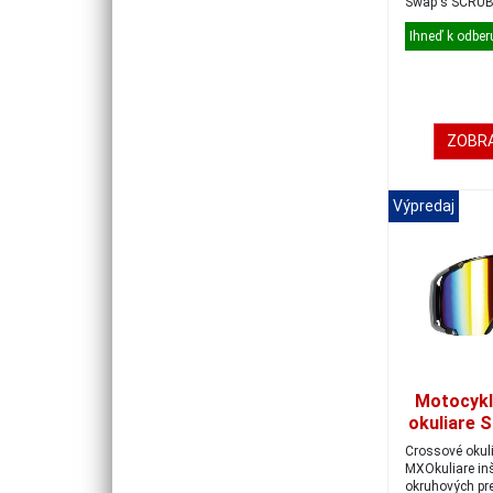
Swap's SCRUB 
by kval...
Ihneď k odber
ZOBRA
Výpredaj
Motocykl
okuliare 
čierna-
Crossové okul
MXOkuliare in
okruhových pre