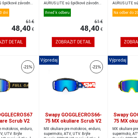
 špičkové závodné
AURUS LITE sú špičkové závodné
AURUS LITE sú
okuliar...
okuliar...
0 dní
Ihneď k odberu
Na odber do 20
61 €
61 €
48,40
48,40
€
€
ZIT DETAIL
ZOBRAZIT DETAIL
ZOBRA
Výpredaj
Výpredaj
-21%
-21%
OGGLECROS67
Swapy GOGGLECROS66-
Swapy GO
are Scrub V2
75 MX okuliare Scrub V2
75 MX oku
ullgaz
blue/red/iridium blue
žltá/čie
e motokros, enduro,
MX okuliare pre motokros, enduro,
MX okuliare pr
d/iridium blue
m
V, UTV. Brýle
supermoto, ATV, UTV. Brýle
supermoto, ATV