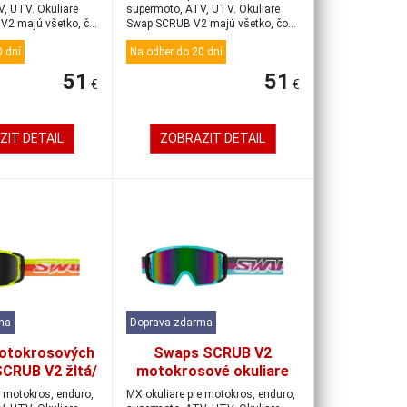
čierne/zlaté/modré
, UTV. Okuliare
supermoto, ATV, UTV. Okuliare
V2 majú všetko, čo
Swap SCRUB V2 majú všetko, čo
by mal...
 dní
Na odber do 20 dní
51
51
€
€
ZIT DETAIL
ZOBRAZIT DETAIL
ma
Doprava zdarma
otokrosových
Swaps SCRUB V2
SCRUB V2 žltá/
motokrosové okuliare
avostrieborná
tyrkysové/čierne/iridiovo
e motokros, enduro,
MX okuliare pre motokros, enduro,