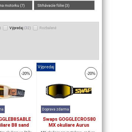
 na motorku (7)
Strhávacíe fólie (3)
)
(32)
Výpredaj
Rozbalené
Výpredaj
-20%
-20%
ma
Doprava zdarma
GGLEB8SABLE
Swaps GOGGLECROS80
liare B8 sand
MX okuliare Aurus
black/black/iridium gold