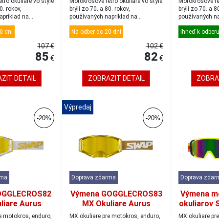
tro okuliare vo štýle
Motokrosové retro okuliare vo štýle
Motokrosové ret
0. rokov,
brýlí zo 70. a 80. rokov,
brýlí zo 70. a 8
apríklad na
používaných napríklad na
používaných na
..
pôvodných záv...
pôvodných záv.
0 dní
Na odber do 20 dní
Ihneď k odber
107 €
102 €
85
82
€
€
ZIT DETAIL
ZOBRAZIT DETAIL
ZOBRA
Výpredaj
-20%
-20%
rma
Doprava zdarma
Doprava zdar
OGGLECROS82
Výmena GOGGLECROS83
Výmena m
liare Aurus
MX Okuliare Aurus
okuliarov 
e/iridium gold
gold/gold/iridium gold
čierna/ir
e motokros, enduro,
MX okuliare pre motokros, enduro,
MX okuliare pr