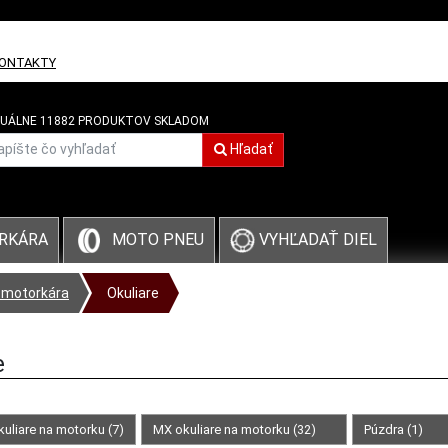
ONTAKTY
UÁLNE 11882 PRODUKTOV SKLADOM
Hľadať
VYHĽADAŤ DIEL
RKÁRA
MOTO PNEU
 motorkára
Okuliare
e
uliare na motorku (7)
MX okuliare na motorku (32)
Púzdra (1)