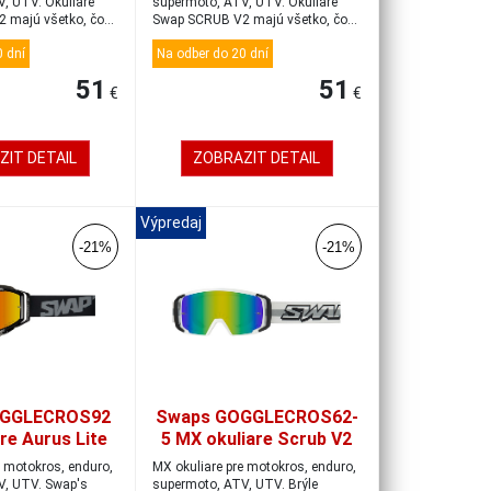
zelené
, UTV. Okuliare
supermoto, ATV, UTV. Okuliare
 majú všetko, čo
Swap SCRUB V2 majú všetko, čo
by mal...
 dní
Na odber do 20 dní
51
51
€
€
ZIT DETAIL
ZOBRAZIT DETAIL
Výpredaj
-21%
-21%
OGGLECROS92
Swaps GOGGLECROS62-
re Aurus Lite
5 MX okuliare Scrub V2
ck/iridium red
white/black/gold-blue
e motokros, enduro,
MX okuliare pre motokros, enduro,
V, UTV. Swap's
supermoto, ATV, UTV. Brýle