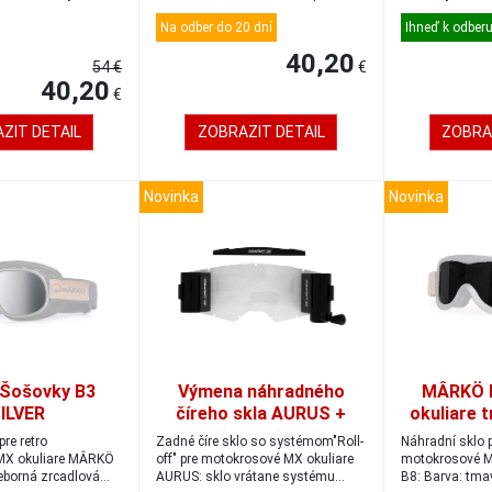
vynikající...
lomenéplastové 
Na odber do 20 dní
Ihneď k odber
40,20
54 €
€
40,20
€
ZIT DETAIL
ZOBRAZIT DETAIL
ZOBRA
Novinka
Novinka
Šošovky B3
Výmena náhradného
MÂRKÖ B
ILVER
číreho skla AURUS +
okuliare 
Roll-off systém
pre retro
Zadné číre sklo so systémom"Roll-
Náhradní sklo p
MX okuliare MÂRKÖ
off" pre motokrosové MX okuliare
motokrosové M
ieborná zrcadlová
AURUS: sklo vrátane systému
B8: Barva: tma