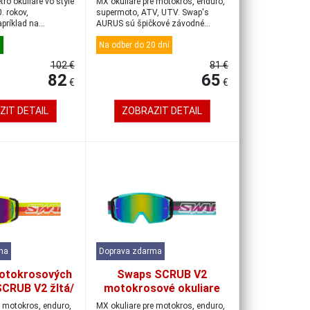
ro okuliare vo štýle
MX okuliare pre motokros, enduro,
0. rokov,
supermoto, ATV, UTV. Swap's
príklad na
AURUS sú špičkové závodné
..
okuliare, kt...
u
Na odber do 20 dní
102 €
81 €
82
65
€
€
ZIT DETAIL
ZOBRAZIT DETAIL
ma
Doprava zdarma
otokrosových
Swaps SCRUB V2
SCRUB V2 žltá/
motokrosové okuliare
idiovo-zelená
tyrkysové/
e motokros, enduro,
MX okuliare pre motokros, enduro,