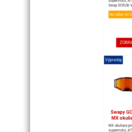
supermoto, AT
Swap SCRUB V2
by mal...
Na odber do 2
ZOBRA
Výpredaj
Swapy G
MX okuli
black/re
MX okuliare pr
supermoto, AT