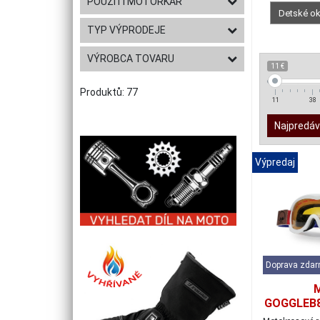
POUŽITÍ MOTORKÁŘ
Detské ok
TYP VÝPRODEJE
VÝROBCA TOVARU
11 €
Produktů: 77
11
38
Najpredáv
Výpredaj
Doprava zda
GOGGLEB8
okulia