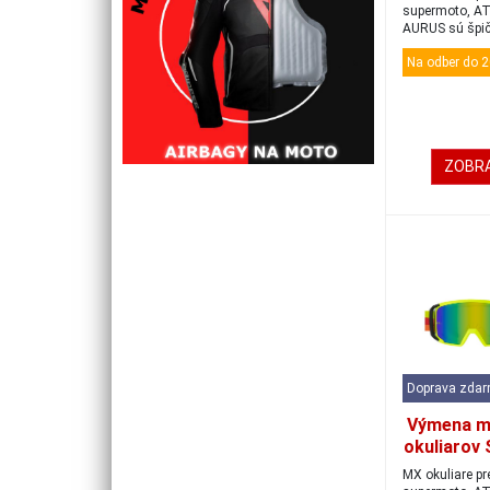
supermoto, AT
AURUS sú špi
okuliare, kt...
Na odber do 2
ZOBRA
Doprava zda
Výmena m
okuliarov 
čierna/
MX okuliare pr