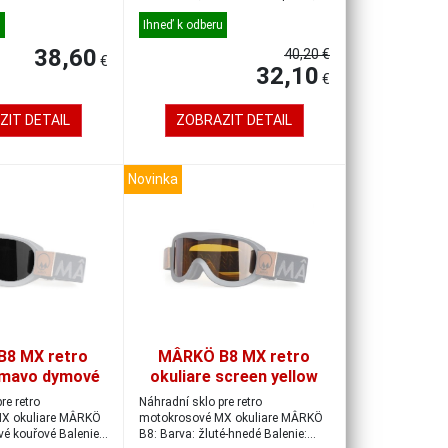
čočky s UV fi...
vynikající...
u
Ihneď k odberu
38,60
40,20 €
€
32,10
€
ZIT DETAIL
ZOBRAZIT DETAIL
Novinka
8 MX retro
MÂRKÖ B8 MX retro
tmavo dymové
okuliare screen yellow
re retro
Náhradní sklo pre retro
X okuliare MÂRKÖ
motokrosové MX okuliare MÂRKÖ
vé kouřové Balenie:
B8: Barva: žluté-hnedé Balenie: