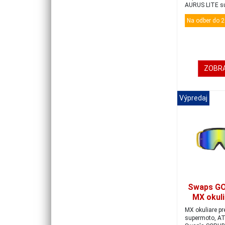
AURUS LITE sú
okuliar...
Na odber do 2
ZOBRA
Výpredaj
Swaps G
MX okuli
F
MX okuliare pr
black/gol
supermoto, AT