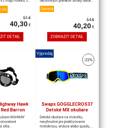
V2 majú všetko, čo
okruhových pretekov Široký oblúk
zakr...
Červená
 dní
51 €
54 €
40,30
40,20
€
€
ZIT DETAIL
ZOBRAZIT DETAIL
Výpredaj
-21%
Highway Hawk
Swaps GOGGLECROS37
 Red Barron
Detské MX okuliare
ic angled
Detské
kuliare HIGHWAY
Detské okuliare na motorku,
žlté/modré/iridium
onocelové
nevyhnutné pre praktizovanie
á skla
motokrosu, endura alebo quadu, s
modré