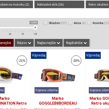
uliare na motorku (2)
Náhradné sklá (26)
Retro okuliare
120 €
(57)
(4)
(25
Skladom
Akcia
Novinka
66
93
120
anejšie
Názov
Najlacnejšie
Najdrahšie
Výpredaj
Výpredaj
-21%
-20%
rma
Doprava zdarma
Doprava zdar
Marko
Marko
Marko GO
NATION Retro
GOGGLEB8BORDEAU
Retro oku
re B8 Nation
Retro okuliare B8 orange