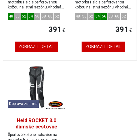
biele/červené
motorku Held s perforovanou
motorku Held s perforovanou
kožou na letnú sezónu.Vhodná
kožou na letnú sezónu.Vhodná
kombinácia so š...
kombinácia so š...
48
50
52
54
56
58
60
62
48
50
52
54
56
58
60
62
391
391
€
€
ZOBRAZIT DETAIL
ZOBRAZIT DETAIL
Doprava zdarma
Held ROCKET 3.0
dámske cestovné
kožené nohavice
Športové kožené nohavice na
predĺžené
motorku Held s perforovanou