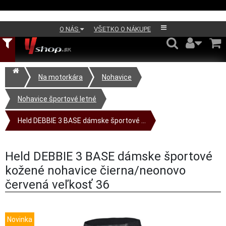
O NÁS
VŠETKO O NÁKUPE
Na motorkára
Nohavice
Nohavice športové letné
Held DEBBIE 3 BASE dámske športové ...
Held DEBBIE 3 BASE dámske športové
kožené nohavice čierna/neonovo
červená veľkosť 36
Novinka