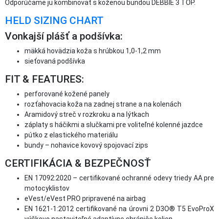
Odporúčame ju kombinovať s koženou bundou DEBBIE 3 TOP.
HELD SIZING CHART
Vonkajší plášť a podšívka:
mäkká hovädzia koža s hrúbkou 1,0-1,2 mm
sieťovaná podšívka
FIT & FEATURES:
perforované kožené panely
rozťahovacia koža na zadnej strane a na kolenách
Aramidový streč v rozkroku a na lýtkach
záplaty s háčikmi a slučkami pre voliteľné kolenné jazdce
pútko z elastického materiálu
bundy – nohavice kovový spojovací zips
CERTIFIKÁCIA & BEZPEČNOSŤ
EN 17092:2020 – certifikované ochranné odevy triedy AA pre
motocyklistov
eVest/eVest PRO pripravené na airbag
EN 1621-1:2012 certifikované na úrovni 2 D3O® T5 EvoProX