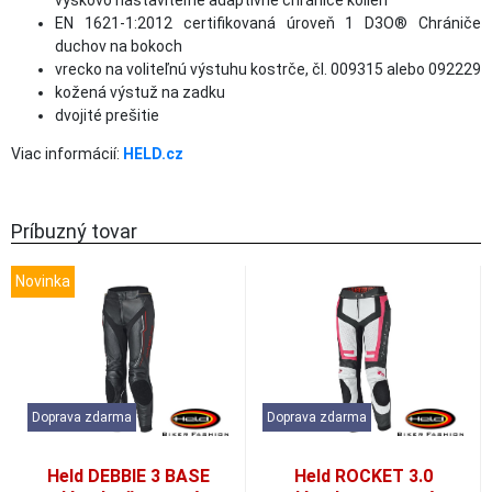
výškovo nastaviteľné adaptívne chrániče kolien
EN 1621-1:2012 certifikovaná úroveň 1 D3O® Chrániče
duchov na bokoch
vrecko na voliteľnú výstuhu kostrče, čl. 009315 alebo 092229
kožená výstuž na zadku
dvojité prešitie
Viac informácií:
HELD.cz
Príbuzný tovar
Novinka
Doprava zdarma
Doprava zdarma
Held DEBBIE 3 BASE
Held ROCKET 3.0