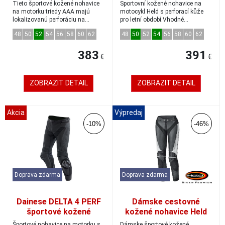
turistické kožené
kožené nohavice biela/
Tieto športové kožené nohavice
Sportovní kožené nohavice na
nohavice čierne/fluo-
červená/modrá veľkosť
na motorku triedy AAA majú
motocykl Held s perforací kůže
lokalizovanú perforáciu na
červené veľkosť 52
pro letní období.Vhodné
50
vetranie a širo...
kombinovať sa šp...
48
50
52
54
56
58
60
62
48
50
52
54
56
58
60
62
383
391
€
€
ZOBRAZIT DETAIL
ZOBRAZIT DETAIL
Akcia
Výpredaj
-10%
-46%
Doprava zdarma
Doprava zdarma
Dainese DELTA 4 PERF
Dámske cestovné
športové kožené
kožené nohavice Held
nohavice čierne veľkosť
LANE 2 black/white
Športové nohavice na motorku s
Dámske športové kožené