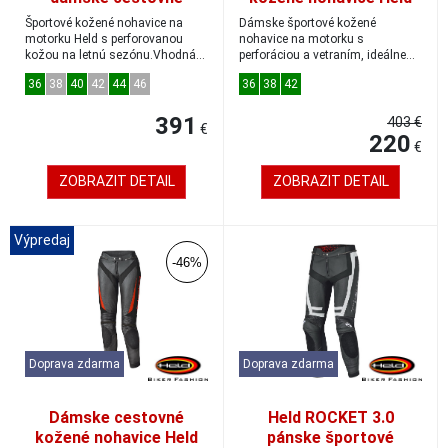
kožené nohavice
LANE 2 čierna/biela/
Športové kožené nohavice na
Dámske športové kožené
čierna/biela
červená
motorku Held s perforovanou
nohavice na motorku s
kožou na letnú sezónu.Vhodná
perforáciou a vetraním, ideálne
kombinácia so š...
na leto.Odporúčame ju k...
36
38
40
42
44
46
36
38
42
391
403 €
€
220
€
ZOBRAZIT DETAIL
ZOBRAZIT DETAIL
Výpredaj
-46%
Doprava zdarma
Doprava zdarma
Dámske cestovné
Held ROCKET 3.0
kožené nohavice Held
pánske športové