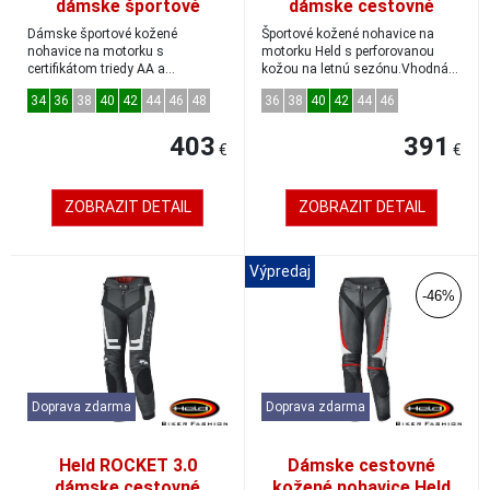
dámske športové
dámske cestovné
kožené nohavice
kožené nohavice
Dámske športové kožené
Športové kožené nohavice na
čierna/neonovo červená
biela/ružová
nohavice na motorku s
motorku Held s perforovanou
certifikátom triedy AA a
veľkosť 38
kožou na letnú sezónu.Vhodná
lokalizovanou perforáciou na v...
kombinácia so š...
34
36
38
40
42
44
46
48
36
38
40
42
44
46
403
391
€
€
ZOBRAZIT DETAIL
ZOBRAZIT DETAIL
Výpredaj
-46%
Doprava zdarma
Doprava zdarma
Held ROCKET 3.0
Dámske cestovné
dámske cestovné
kožené nohavice Held