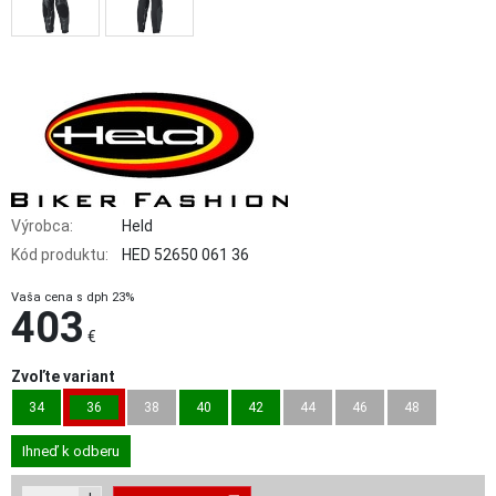
Výrobca:
Held
Kód produktu:
HED 52650 061 36
Vaša cena s dph 23%
403
€
Zvoľte variant
34
36
38
40
42
44
46
48
Ihneď k odberu