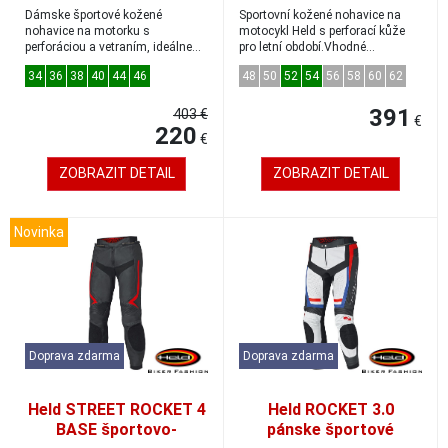
LANE 2 čierna/červená
kožené nohavice
Dámske športové kožené
Sportovní kožené nohavice na
čierna/biela veľkosť 50
nohavice na motorku s
motocykl Held s perforací kůže
perforáciou a vetraním, ideálne
pro letní období.Vhodné
na leto. V tejto farebn...
kombinovať sa šp...
34
36
38
40
44
46
48
50
52
54
56
58
60
62
391
403 €
€
220
€
ZOBRAZIT DETAIL
ZOBRAZIT DETAIL
Novinka
Doprava zdarma
Doprava zdarma
Held STREET ROCKET 4
Held ROCKET 3.0
BASE športovo-
pánske športové