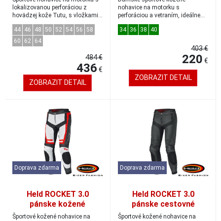
52
lokalizovanou perforáciou z
nohavice na motorku s
hovädzej kože Tutu, s vložkami
perforáciou a vetraním, ideálne
zo strečov...
na leto. V tejto farebn...
44
46
48
50
52
54
56
58
34
36
38
40
60
62
64
403 €
220
484 €
€
436
€
ZOBRAZIT DETAIL
ZOBRAZIT DETAIL
Doprava zdarma
Doprava zdarma
Held ROCKET 3.0
Held ROCKET 3.0
pánske kožené
pánske cestovné
cestovné nohavice
kožené nohavice čierne
Športové kožené nohavice na
Športové kožené nohavice na