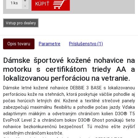
+
1
ks
KÚPIŤ
-
Vstup pro dealery
Opis tovaru
Parametre
Príslušenstvo (1)
Dámske športové kožené nohavice na
motorku s certifikátom triedy AA a
lokalizovanou perforáciou na vetranie.
Dámske letné kožené nohavice DEBBIE 3 BASE s lokalizovanou
perforáciou kože na stehnách, ktorá poskytuje väčšie pohodlie aj
počas horúcich letných dní. Kožené a textilné strečové panely
zabezpečujú maximálnu flexibilitu a pohodlie počas jazdy. Vďaka
adaptívnym mäkkým a odvetraným chráničom kolien D3O® T5
EvoProX Level 2 a chráničom bokov D3O® Ghost ponúkajú tieto
nohavice bezkonkurenčnú bezpečnosť. Tú možno ešte zvýšiť
voliteľným chráničom kostrče.