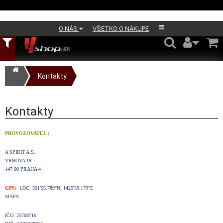
O NÁS
VŠETKO O NÁKUPE
Kontakty
Kontakty
PROVOZOVATEL :
A SPIRIT A.S.
VRBOVA 19
147 00 PRAHA 4
GPS:
LOC: 501'55.789"N, 1425'39.179"E
MAPA
IČO: 25708716