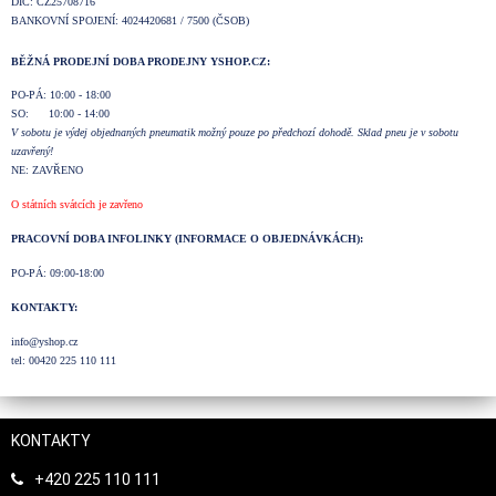
DIČ: CZ25708716
BANKOVNÍ SPOJENÍ: 4024420681 / 7500 (ČSOB)
BĚŽNÁ PRODEJNÍ DOBA PRODEJNY YSHOP.CZ:
PO-PÁ: 10:00 - 18:00
SO: 10:00 - 14:00
V sobotu je výdej objednaných pneumatik možný pouze po předchozí dohodě. Sklad pneu je v sobotu
uzavřený!
NE: ZAVŘENO
O státních svátcích je zavřeno
PRACOVNÍ DOBA INFOLINKY (INFORMACE O OBJEDNÁVKÁCH):
PO-PÁ: 09:00-18:00
KONTAKTY:
info@yshop.cz
tel: 00420 225 110 111
KONTAKTY
+420 225 110 111