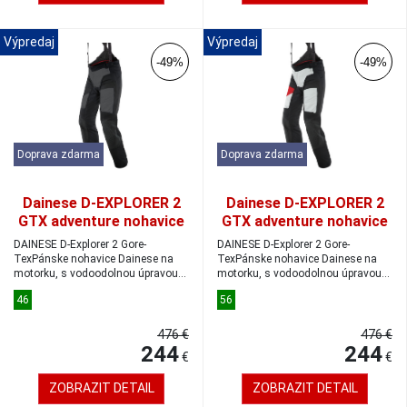
Výpredaj
Výpredaj
-49%
-49%
Doprava zdarma
Doprava zdarma
Dainese D-EXPLORER 2
Dainese D-EXPLORER 2
GTX adventure nohavice
GTX adventure nohavice
black/ebony veľkosť 46
glacier-gray/lava-
DAINESE D-Explorer 2 Gore-
DAINESE D-Explorer 2 Gore-
red/black veľkosť 56
TexPánske nohavice Dainese na
TexPánske nohavice Dainese na
motorku, s vodoodolnou úpravou
motorku, s vodoodolnou úpravou
Gore-TexBezpe...
Gore-TexBezpe...
46
56
476 €
476 €
244
244
€
€
ZOBRAZIT DETAIL
ZOBRAZIT DETAIL