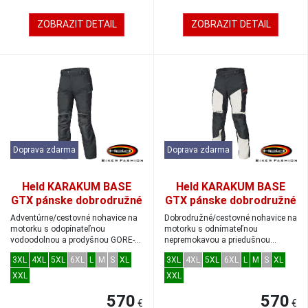
ZOBRAZIT DETAIL
ZOBRAZIT DETAIL
Doprava zdarma
Doprava zdarma
Held KARAKUM BASE
Held KARAKUM BASE
GTX pánske dobrodružné
GTX pánske dobrodružné
Gore-Tex nohavice čierne
GoreTex nohavice sivá/
Adventúrne/cestovné nohavice na
Dobrodružné/cestovné nohavice na
veľkosť L
čierna
motorku s odopínateľnou
motorku s odnímateľnou
vodoodolnou a prodyšnou GORE-
nepremokavou a priedušnou
TEX®membrán...
membránou GORE-TEX...
3XL
4XL
5XL
6XL
L
M
S
XL
3XL
4XL
5XL
6XL
L
M
S
XL
XXL
XXL
570
570
€
€