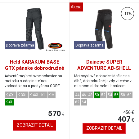
Akcia
-11%
Doprava zdarma
Doprava zdarma
Held KARAKUM BASE
Dainese SUPER
GTX pánske dobrodružné
ADVENTURE AB-SHELL
Gore-Tex nohavice čierne
dobrodružné nohavice
Adventúrne/cestovné nohavice na
Motocyklové nohavice ideálne na
krátke veľkosť K-L
black/blue/red veľkosť 52
motorku s odopínateľnou
dlhé, dobrodružné jazdy v teréne v
vodoodolnou a prodyšnou GORE-
miernom alebo veľmi horúcom
TEX®membrán...
podne...
K-XXL
K-3XL
K-4XL
K-L
K-M
44
46
48
50
52
54
56
58
60
K-XL
62
64
570
456 €
€
407
€
ZOBRAZIT DETAIL
ZOBRAZIT DETAIL