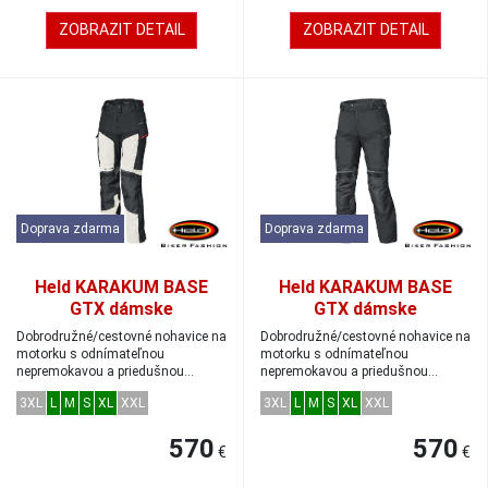
ZOBRAZIT DETAIL
ZOBRAZIT DETAIL
Doprava zdarma
Doprava zdarma
Held KARAKUM BASE
Held KARAKUM BASE
GTX dámske
GTX dámske
dobrodružné GoreTex
dobrodružné GoreTex
Dobrodružné/cestovné nohavice na
Dobrodružné/cestovné nohavice na
nohavice sivá/čierna
nohavice black
motorku s odnímateľnou
motorku s odnímateľnou
nepremokavou a priedušnou
nepremokavou a priedušnou
membránou GORE-TEX...
membránou GORE-TEX...
3XL
L
M
S
XL
XXL
3XL
L
M
S
XL
XXL
570
570
€
€