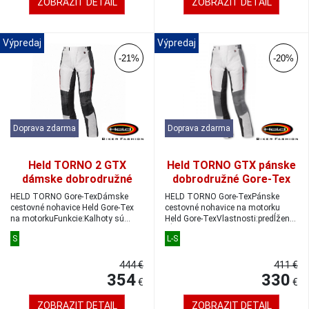
ZOBRAZIT DETAIL
ZOBRAZIT DETAIL
Výpredaj
Výpredaj
-21%
-20%
Doprava zdarma
Doprava zdarma
Held TORNO 2 GTX
Held TORNO GTX pánske
dámske dobrodružné
dobrodružné Gore-Tex
Gore-Tex nohavice šedá/
nohavice veľkosť L-S
HELD TORNO Gore-TexDámske
HELD TORNO Gore-TexPánske
čierna veľkosť DS
cestovné nohavice Held Gore-Tex
cestovné nohavice na motorku
na motorkuFunkcie:Kalhoty sú
Held Gore-TexVlastnosti:predĺžená
vybavené odní...
dĺžka nohyK...
S
L-S
444 €
411 €
354
330
€
€
ZOBRAZIT DETAIL
ZOBRAZIT DETAIL