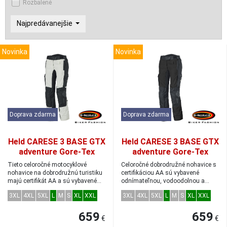
Rozbalené
Najpredávanejšie
Novinka
Novinka
Doprava zdarma
Doprava zdarma
Held CARESE 3 BASE GTX
Held CARESE 3 BASE GTX
adventure Gore-Tex
adventure Gore-Tex
nohavice šedé/čierne
nohavice čierne veľkosť L
Tieto celoročné motocyklové
Celoročné dobrodružné nohavice s
veľkosť L
nohavice na dobrodružnú turistiku
certifikáciou AA sú vybavené
majú certifikát AA a sú vybavené
odnímateľnou, vodoodolnou a
odním...
prodyšnou ...
3XL
4XL
5XL
L
M
S
XL
XXL
3XL
4XL
5XL
L
M
S
XL
XXL
659
659
€
€