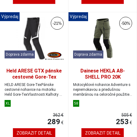
Výpredaj
Výpredaj
-21%
-50%
Doprava zdarma
Doprava zdarma
Held ARESE GTX pánske
Dainese HEKLA AB-
cestovné Gore-Tex
SHELL PRO 20K
nohavice black/white
adventure nohavice
HELD ARESE Gore-TexPánske
Motocyklové nohavice Adventure s
veľkosť XL
army-green/black
cestovné nohavice na motorku
nepremokavou a priedušnou
Held Gore-TexVlastnosti:Kalhoty sú
membránou na celoročné použitie.
veľkosť 58
vybavené n...
Mäkké ch...
XL
58
362 €
505 €
289
253
€
€
ZOBRAZIT DETAIL
ZOBRAZIT DETAIL