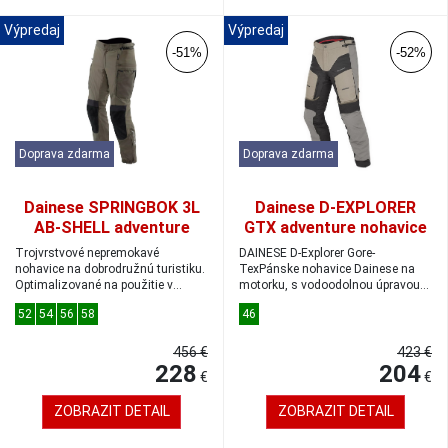
Výpredaj
Výpredaj
-51%
-52%
Doprava zdarma
Doprava zdarma
Dainese SPRINGBOK 3L
Dainese D-EXPLORER
AB-SHELL adventure
GTX adventure nohavice
nohavice tarmac veľkosť
peyote/black/simple-
Trojvrstvové nepremokavé
DAINESE D-Explorer Gore-
54
taupe veľkosť 46
nohavice na dobrodružnú turistiku.
TexPánske nohavice Dainese na
Optimalizované na použitie v
motorku, s vodoodolnou úpravou
štyroch roč...
Gore-TexBezpečn...
52
54
56
58
46
456 €
423 €
228
204
€
€
ZOBRAZIT DETAIL
ZOBRAZIT DETAIL