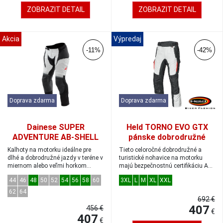
ZOBRAZIT DETAIL
ZOBRAZIT DETAIL
Akcia
Výpredaj
-11%
-42%
Doprava zdarma
Doprava zdarma
Dainese SUPER
Held TORNO EVO GTX
ADVENTURE AB-SHELL
pánske dobrodružné
dobrodružné nohavice
Gore-Tex nohavice šedé/
Kalhoty na motorku ideálne pre
Tieto celoročné dobrodružné a
svetlosivé/čierne/
čierne veľkosť L
dlhé a dobrodružné jazdy v teréne v
turistické nohavice na motorku
miernom alebo veľmi horkom
červené veľkosť 52
majú bezpečnostnú certifikáciu AA
podneb...
a odn...
44
46
48
50
52
54
56
58
60
3XL
L
M
XL
XXL
62
64
692 €
407
456 €
€
407
€