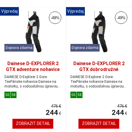
Výpredaj
Výpredaj
-49%
-49%
Doprava zdarma
Doprava zdarma
Dainese D-EXPLORER 2
Dainese D-EXPLORER 2
GTX adventure nohavice
GTX dobrodružné
glacier-
nohavice peyote/black
DAINESE D-Explorer 2 Gore-
DAINESE D-Explorer 2 Gore-
gray/orange/black
veľkosť 50
TexPánske nohavice Dainese na
TexPánske nohavice Dainese na
motorku, s vodoodolnou úpravou
veľkosť 58
motorku, s vodoodolnou úpravou
Gore-TexBezpe...
Gore-TexBezpe...
50
58
50
58
476 €
476 €
244
244
€
€
ZOBRAZIT DETAIL
ZOBRAZIT DETAIL