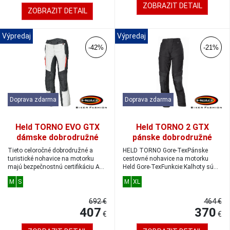
ZOBRAZIT DETAIL
ZOBRAZIT DETAIL
Výpredaj
Výpredaj
-42%
-21%
Doprava zdarma
Doprava zdarma
Held TORNO EVO GTX
Held TORNO 2 GTX
dámske dobrodružné
pánske dobrodružné
Gore-Tex nohavice šedé/
Gore-Tex nohavice black
Tieto celoročné dobrodružné a
HELD TORNO Gore-TexPánske
čierne veľkosť M
turistické nohavice na motorku
cestovné nohavice na motorku
majú bezpečnostnú certifikáciu AA
Held Gore-TexFunkcie:Kalhoty sú
a odn...
vybavené odní...
M
S
M
XL
692 €
464 €
407
370
€
€