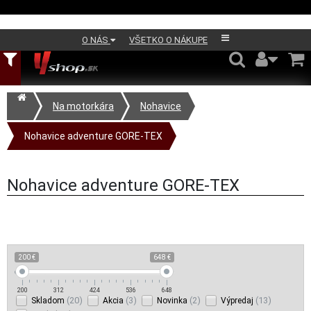
O NÁS
VŠETKO O NÁKUPE
Na motorkára
Nohavice
Nohavice adventure GORE-TEX
Nohavice adventure GORE-TEX
200 €
648 €
200
312
424
536
648
(20)
(3)
(2)
(13)
Skladom
Akcia
Novinka
Výpredaj