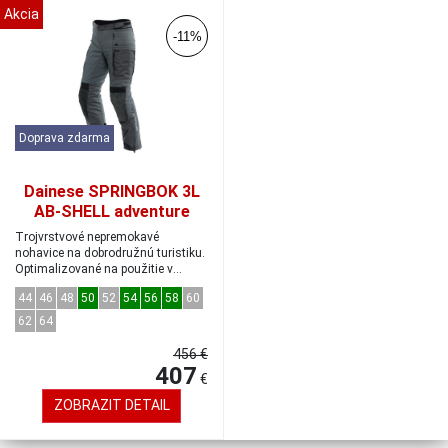
Akcia
-11%
Doprava zdarma
Dainese SPRINGBOK 3L
AB-SHELL adventure
nohavice iron-gate
Trojvrstvové nepremokavé
veľkosť 52
nohavice na dobrodružnú turistiku.
Optimalizované na použitie v
štyroch roč...
44
46
48
50
52
54
56
58
60
62
64
456 €
407
€
ZOBRAZIT DETAIL