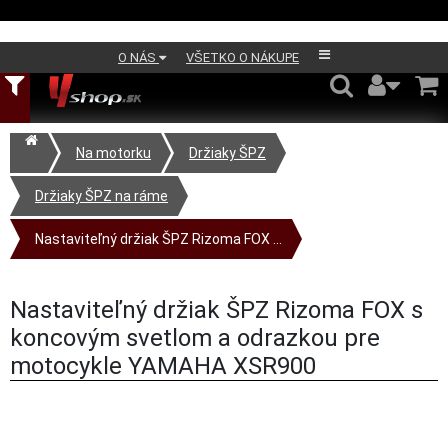
O NÁS
VŠETKO O NÁKUPE
Na motorku
Držiaky ŠPZ
Držiaky ŠPZ na ráme
Nastaviteľný držiak ŠPZ Rizoma FOX ...
Nastaviteľný držiak ŠPZ Rizoma FOX s
koncovým svetlom a odrazkou pre
motocykle YAMAHA XSR900