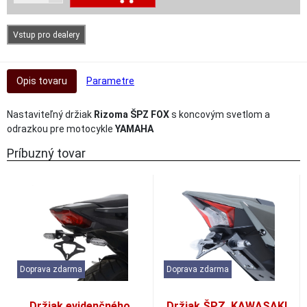
Vstup pro dealery
Opis tovaru
Parametre
Nastaviteľný držiak
Rizoma ŠPZ FOX
s koncovým svetlom a
odrazkou pre motocykle
YAMAHA
Príbuzný tovar
Doprava zdarma
Doprava zdarma
Držiak evidenčného
Držiak ŠPZ, KAWASAKI