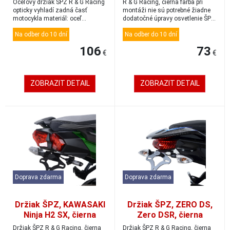
Oceľový držiak ŠPZ R & G Racing
R & G Racing, čierna farba pri
opticky vyhladí zadná časť
montáži nie sú potrebné žiadne
motocykla materiál: oceľ
dodatočné úpravy osvetlenie ŠPZ
kompatibilný...
je...
Na odber do 10 dní
Na odber do 10 dní
106
73
€
€
ZOBRAZIT DETAIL
ZOBRAZIT DETAIL
Doprava zdarma
Doprava zdarma
Držiak ŠPZ, KAWASAKI
Držiak ŠPZ, ZERO DS,
Ninja H2 SX, čierna
Zero DSR, čierna
Držiak ŠPZ R & G Racing, čierna
Držiak ŠPZ R & G Racing, čierna