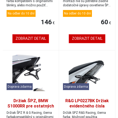
farba kompatibilní s originálními
montáži nie sú potrebné žiadne
blinkry, alebo možno použiť
dodatočné úpravy osvetlenie ŠPZ
mini/...
ni...
Na odber do 10 dní
Na odber do 10 dní
146
60
€
€
ZOBRAZIT DETAIL
ZOBRAZIT DETAIL
Doprava zdarma
Doprava zdarma
Držiak ŠPZ, BMW
R&G LP0227BK Držiak
S1000RR pre ostatných
evidenčného čísla
smerovky, čierna
Ducati Monster 797
Držiak ŠPZ R & G Racing, čierna
Držák SPZ R&G Racing, čierna
farbakompatibilný s originálnymi
farba Možnosť použitia