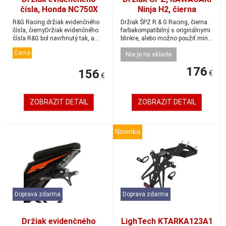
čísla, Honda NC750X
Ninja H2, čierna
(2021-), čierny
R&G Racing držiak evidenčného
Držiak ŠPZ R & G Racing, čierna
čísla, čiernyDržiak evidenčného
farbakompatibilný s originálnymi
čísla R&G bol navrhnutý tak, a...
blinkre, alebo možno použiť min...
Černá
Nie je na sklade
176
156
€
€
ZOBRAZIT DETAIL
ZOBRAZIT DETAIL
Novinka
Doprava zdarma
Doprava zdarma
Držiak evidenčného
LighTech KTARKA123A1