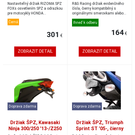
Streetfighter, čierna
ZX-10R 2021-, čierny
Nastaviteľný držiak RIZOMA SPZ
R&G Racing držiak evidenčného
FOXs osvetlením SPZ a odrazkou
čísla, čierny kompatibilný s
pre motocykly HONDA
originálnymi smerovkami alebo
nastavitelný sklon...
mini/mikro ...
Černá
Ihneď k odberu
164
301
€
€
ZOBRAZIT DETAIL
ZOBRAZIT DETAIL
Doprava zdarma
Doprava zdarma
Držiak ŠPZ, Kawasaki
Držiak ŠPZ, Triumph
Ninja 300/250 '13-/Z250
Sprint ST '05-, čierny