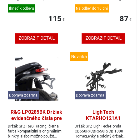
mini/mikr...
mikroblinkry ...
Ihneď k odberu
Na odber do 10 dní
115
87
€
€
ZOBRAZIT DETAIL
ZOBRAZIT DETAIL
Novinka
Doprava zdarma
Doprava zdarma
R&G LP0285BK Držiak
LighTech
evidenčného čísla pre
KTARHO121A1
Kawasaki Ninja
Nastaviteľný držiak
Držák SPZ R&G Racing, čierna
Držák SPZ LighTech-Honda
1000SX/Ninja 1100SX
evidenčného čísla
farba kompatibilní s originálními
CB650R/CBR650R/CB 1000
blinkry, alebo možno použiť
HornetLehký a odolný držiak
Honda