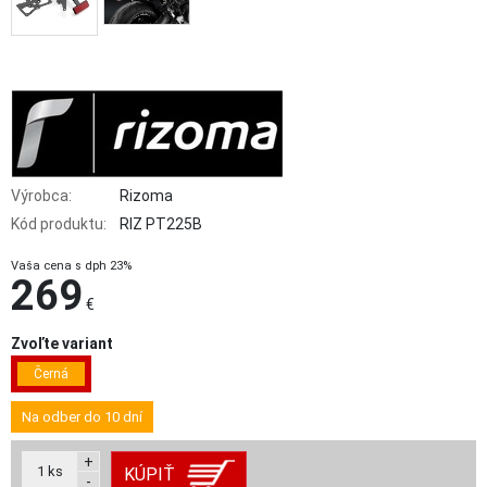
Výrobca:
Rizoma
Kód produktu:
RIZ PT225B
Vaša cena s dph 23%
269
€
Zvoľte variant
Černá
Na odber do 10 dní
+
1
ks
KÚPIŤ
-