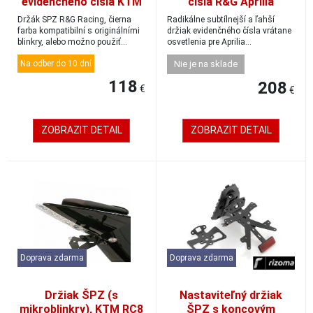
evidenčného čísla KTM
čísla R&G Aprilia
790/890R Duke
DORSODURO 750/1200
Držák SPZ R&G Racing, čierna
Radikálne subtílnejší a ľahší
farba kompatibilní s originálními
držiak evidenčného čísla vrátane
blinkry, alebo možno použiť
osvetlenia pre Aprilia
mini/mikr...
DORSODURO 750/...
Na odber do 10 dní
Nie je na sklade
118
208
€
€
ZOBRAZIT DETAIL
ZOBRAZIT DETAIL
Doprava zdarma
Doprava zdarma
Držiak ŠPZ (s
Nastaviteľný držiak
mikroblinkry), KTM RC8
ŠPZ s koncovým