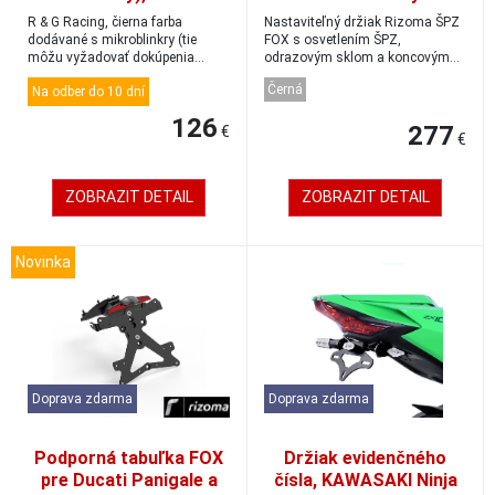
'08-, čierne
svetlom pre BMW
R & G Racing, čierna farba
Nastaviteľný držiak Rizoma ŠPZ
S1000XR
dodávané s mikroblinkry (tie
FOX s osvetlením ŠPZ,
môžu vyžadovať dokúpenia
odrazovým sklom a koncovým
rezistorov R &a...
svetlom pre moto...
Černá
Na odber do 10 dní
126
277
€
€
ZOBRAZIT DETAIL
ZOBRAZIT DETAIL
Novinka
Doprava zdarma
Doprava zdarma
Podporná tabuľka FOX
Držiak evidenčného
pre Ducati Panigale a
čísla, KAWASAKI Ninja