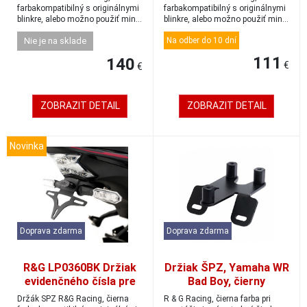
farbakompatibilný s originálnymi
farbakompatibilný s originálnymi
blinkre, alebo možno použiť min...
blinkre, alebo možno použiť min...
Nie je na sklade
Na odber do 10 dní
111
140
€
€
ZOBRAZIT DETAIL
ZOBRAZIT DETAIL
Novinka
Doprava zdarma
Doprava zdarma
R&G LP0360BK Držiak
Držiak ŠPZ, Yamaha WR
evidenčného čísla pre
Bad Boy, čierny
Kawasaki ZX-4R
Držák SPZ R&G Racing, čierna
R & G Racing, čierna farba pri