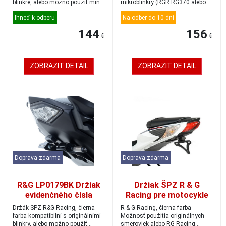
blinkre, alebo možno použiť min...
mikroblinkry (RGR RG370 alebo
RGR RG371) pri...
Ihneď k odberu
Na odber do 10 dní
144
156
€
€
ZOBRAZIT DETAIL
ZOBRAZIT DETAIL
Doprava zdarma
Doprava zdarma
R&G LP0179BK Držiak
Držiak ŠPZ R & G
evidenčného čísla
Racing pre motocykle
Aprilia RSV4/TUONO V4
SUZUKI GSXR600/750
Držák SPZ R&G Racing, čierna
R & G Racing, čierna farba
L1, čierny
farba kompatibilní s originálními
Možnosť použitia originálnych
blinkry, alebo možno použiť
smeroviek alebo RG Racing