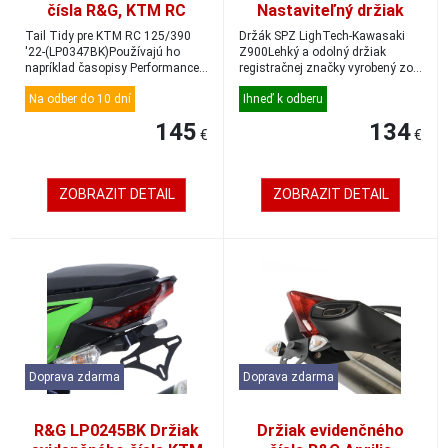
čísla R&G, KTM RC
Nastaviteľný držiak
125/390 '22-, čierny
evidenčného čísla
Tail Tidy pre KTM RC 125/390
Držák SPZ LighTech-Kawasaki
Kawasaki Z900
'22-(LP0347BK)Používajú ho
Z900Lehký a odolný držiak
napríklad časopisy Performance
registračnej značky vyrobený zo
Bikes, Fa...
špeciálneho ko...
Na odber do 10 dní
Ihneď k odberu
145
134
€
€
ZOBRAZIT DETAIL
ZOBRAZIT DETAIL
Doprava zdarma
Doprava zdarma
R&G LP0245BK Držiak
Držiak evidenčného