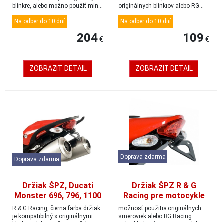
blinkre, alebo možno použiť min...
originálnych blinkrov alebo RG
Racing ...
Na odber do 10 dní
Na odber do 10 dní
204
109
€
€
ZOBRAZIT DETAIL
ZOBRAZIT DETAIL
Doprava zdarma
Doprava zdarma
Držiak ŠPZ, Ducati
Držiak ŠPZ R & G
Monster 696, 796, 1100
Racing pre motocykle
DUCATI Monster 1100
R & G Racing, čierna farba držiak
možnosť použitia originálnych
Evo, čierny
je kompatibilný s originálnymi
smeroviek alebo RG Racing