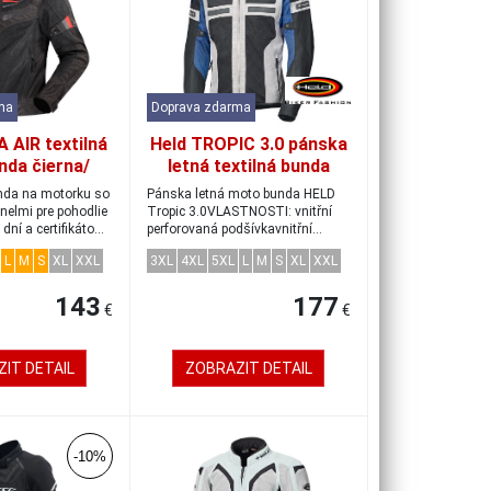
ma
Doprava zdarma
 AIR textilná
Held TROPIC 3.0 pánska
nda čierna/
letná textilná bunda
 veľkosť M
šedá/modrá veľkosť L
nda na motorku so
Pánska letná moto bunda HELD
nelmi pre pohodlie
Tropic 3.0VLASTNOSTI: vnitřní
dní a certifikátom
perforovaná podšívkavnitřní
panely s chla...
L
M
S
XL
XXL
3XL
4XL
5XL
L
M
S
XL
XXL
143
177
€
€
IT DETAIL
ZOBRAZIT DETAIL
-10%