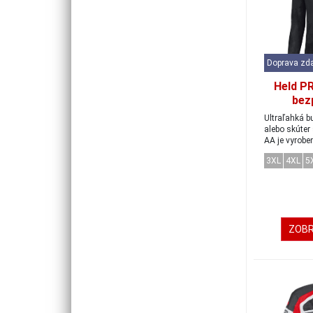
Doprava zd
Held PR
bez
tričko
Ultraľahká 
v
alebo skúter 
AA je vyrobe
tkaniny...
3XL
4XL
5
ZOBR