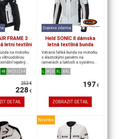
ma
Doprava zdarma
AIR FRAME 3
Held SONIC II dámska
letní textilní
letná textilná bunda
á/bílá vel.44
sivá/čierna
 bunda na motorku
Vetraná ľahká bunda na motorku
 větruodolnou
s elastickými panelmi na
ximální tepelný
ramenách a lakťoch a systémom
Clip-in na pri...
48
50
52
54
L
M
S
XL
XXL
197
253 €
€
228
€
IT DETAIL
ZOBRAZIT DETAIL
Novinka