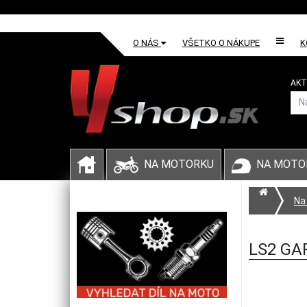
O NÁS
VŠETKO O NÁKUPE
K
AKT
NA MOTORKU
NA MOTO
Na
LS2 GAR