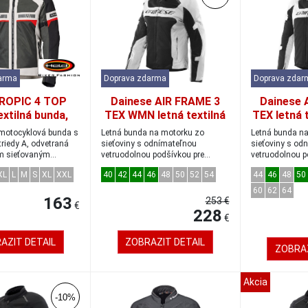
arma
Doprava zdarma
Doprava zdar
TROPIC 4 TOP
Dainese AIR FRAME 3
Dainese 
extilná bunda,
TEX WMN letná textilná
TEX letná 
šedá/červená,
bunda black/light-gray
black/ligh
 motocyklová bunda s
Letná bunda na motorku zo
Letná bunda n
eľkosť L
veľkosť 44
 triedy A, odvetraná
sieťoviny s odnímateľnou
sieťoviny s od
m sieťovaným
vetruodolnou podšívkou pre
vetruodolnou p
maximálny tepelný komf...
maximálny tepe
XL
L
M
S
XL
XXL
40
42
44
46
48
50
52
54
44
46
48
50
60
62
64
163
253 €
€
228
€
AZIT DETAIL
ZOBRAZIT DETAIL
ZOBRAZ
Akcia
-10%