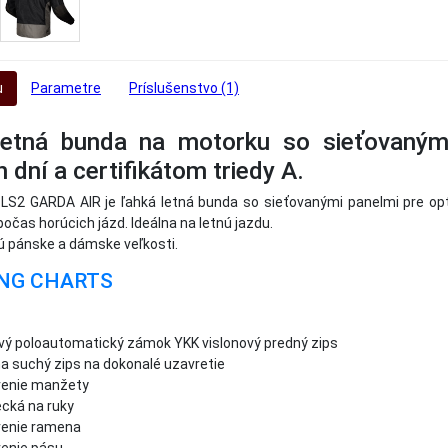
u
Parametre
Príslušenstvo (1)
letná bunda na motorku so sieťovaným
 dní a certifikátom triedy A.
LS2 GARDA AIR je ľahká letná bunda so sieťovanými panelmi pre opt
očas horúcich jázd. Ideálna na letnú jazdu.
sú pánske a dámske veľkosti.
ING CHARTS
vý poloautomatický zámok YKK vislonový predný zips
na suchý zips na dokonalé uzavretie
enie manžety
ecká na ruky
enie ramena