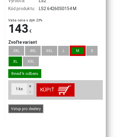
Výrobca:
LS2
Kód produktu:
LS2 64260S0154 M
Vaša cena s dph 23%
143
€
Zvoľte variant
3XL
4XL
5XL
L
M
S
XL
XXL
Ihneď k odberu
+
1
ks
KÚPIŤ
-
Vstup pro dealery