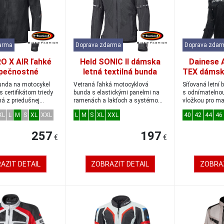
arma
Doprava zdarma
Doprava zdar
O X AIR ľahké
Held SONIC II dámska
Dainese 
pečnostné
letná textilná bunda
TEX dámská 
/kabát čierny
čierna
bunda čern
bunda na motocykel
Vetraná ľahká motocyklová
Síťovaná letní
eľkosť L
s certifikátom triedy
bunda s elastickými panelmi na
s odnímatelnou
ná z priedušnej
ramenách a lakťoch a systémom
vložkou pro ma
Clip-in na pr...
komfort a ...
XL
L
M
S
XL
XXL
L
M
S
XL
XXL
40
42
44
46
257
197
€
€
AZIT DETAIL
ZOBRAZIT DETAIL
ZOBRAZ