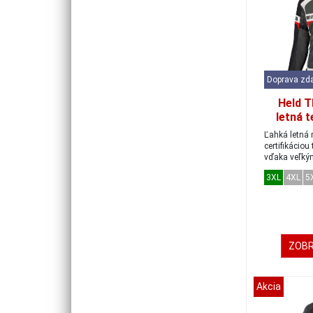
Doprava zd
Held 
letná t
svetlo
Ľahká letná
v
certifikáciou
vďaka veľký
plochám a ...
3XL
4XL
5
ZOBR
Akcia