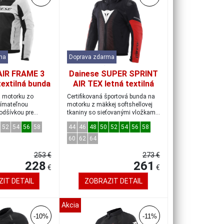
ma
Doprava zdarma
AIR FRAME 3
Dainese SUPER SPRINT
textilná bunda
AIR TEX letná textilná
t-gray veľkosť
bunda čierna/biela/
a motorku zo
Certifikovaná športová bunda na
52
červená veľkosť 52
nímateľnou
motorku z mäkkej softshellovej
odšívkou pre
tkaniny so sieťovanými vložkami
lný komf...
na ve...
52
54
56
58
44
46
48
50
52
54
56
58
60
62
64
253 €
273 €
228
261
€
€
IT DETAIL
ZOBRAZIT DETAIL
Akcia
-10%
-11%