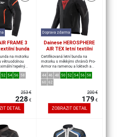
ma
Doprava zdarma
AIR FRAME 3
Dainese HEROSPHERE
textilní bunda
AIR TEX letní textilní
luo-červená
bunda černá/červená,
 bunda na motorku
Certifikovaná letní bunda na
el.52
vel.52
 větruodolnou
motorku s měkkými chrániči Pro-
ximální tepelný
Armor na ramenou a loktech a
kapsami nav...
52
54
56
58
44
46
48
50
52
54
56
58
60
62
253 €
200 €
228
179
€
€
IT DETAIL
ZOBRAZIT DETAIL