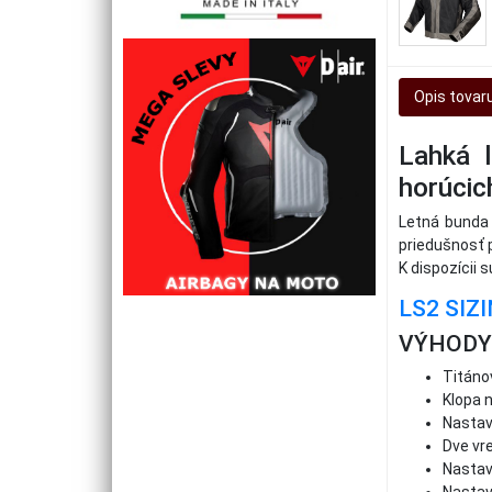
Opis tovar
Lahká 
horúcich
Letná bunda 
priedušnosť p
K dispozícii 
LS2 SIZ
VÝHODY
Titáno
Klopa 
Nastav
Dve vr
Nastav