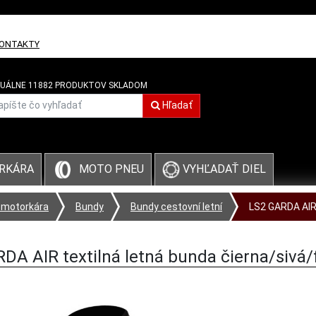
ONTAKTY
UÁLNE 11882 PRODUKTOV SKLADOM
Hľadať
VYHĽADAŤ DIEL
RKÁRA
MOTO PNEU
 motorkára
Bundy
Bundy cestovní letní
LS2 GARDA AIR t
DA AIR textilná letná bunda čierna/sivá/