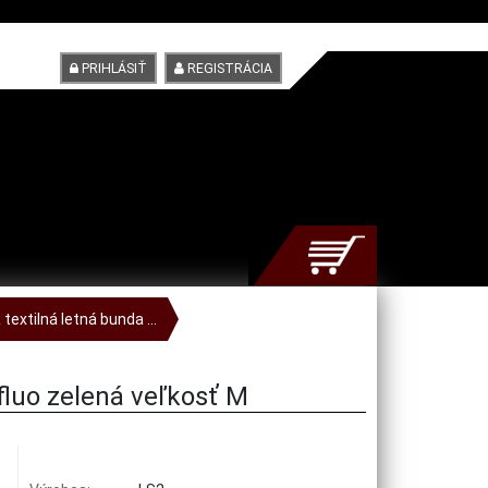
PRIHLÁSIŤ
REGISTRÁCIA
extilná letná bunda ...
fluo zelená veľkosť M