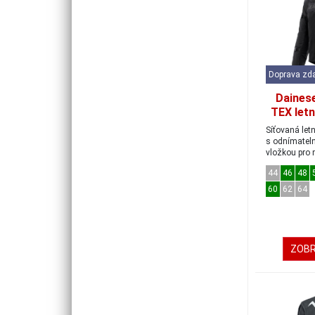
Doprava zd
Daines
TEX letn
če
Síťovaná let
s odnímatel
vložkou pro 
komfort a ...
44
46
48
60
62
64
ZOBR