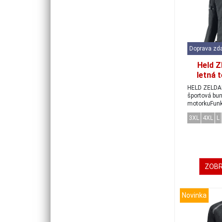
Doprava zd
Held 
letná 
či
HELD ZELDAP
športová bu
motorkuFunkc
na zipsperfo
3XL
4XL
L
ZOBR
Novinka