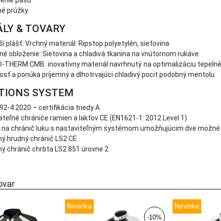
enie pásu
né prúžky
LY & TOVARY
í plášť: Vrchný materiál: Ripstop polyetylén, sieťovina
né obloženie: Sietovina a chladivá tkanina na vnútornom rukáve
THERM CMB: inovatívny materiál navrhnutý na optimalizáciu tepelné
kosť a ponúka príjemný a dlhotrvajúci chladivý pocit podobný mentolu
TIONS SYSTEM
2-4:2020 – certifikácia triedy A
teľné chrániče ramien a lakťov CE (EN1621-1: 2012 Level 1)
 na chránič luku s nastaviteľným systémom umožňujúcim dve možné 
ľný hrudný chránič LS2 CE
ľný chránič chrbta LS2 851 úrovne 2
ovar
Novinka
Novinka
-10%