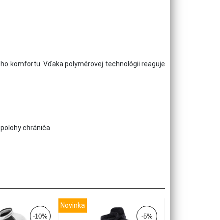
ho komfortu. Vďaka polymérovej technológii reaguje
polohy chrániča
Novinka
-10%
-5%