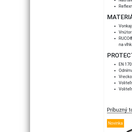
Nastav
Reflex
MATERIÁ
Vonkajš
Vnútor
RUCO®-
na vlh
PROTEC
EN 1709
Odníma
Vrecko
Volite
Volite
Príbuzný t
Novinka