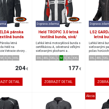
arma
Doprava zdarma
Doprava zdar
ZELDA pánska
Held TROPIC 3.0 letná
LS2 GARDA
textilná bunda
textilná bunda, sivá/
letná bu
erna/biela
červená, veľkosť L
červená
ánska letná
Ľahká letná motocyklová bunda s
Lahká letná bu
nda Held na
certifikáciou A, odvetraná veľkými
sieťovanými pa
ie:Vetracie otvory
sieťovanými plochami a
počas horúcich 
rovaná podš...
pripravená...
t...
M
S
XL
XXL
3XL
4XL
5XL
L
M
S
XL
XXL
3XL
4XL
5XL
204
177
€
€
AZIT DETAIL
ZOBRAZIT DETAIL
ZOBRAZ
Akcia