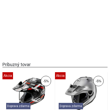
VISION plexisklo
zatmavené
Plexisklo VAS-A pre
dvojité/dobrodružné prilby Arai
TOUR-X5: veľmi široké zorné
pole priehľadn...
Kouřová
Tmavá
94
€
ZOBRAZIT DETAIL
Príbuzný tovar
Akcia
Akcia
-5%
-5%
Doprava zdarma
Doprava zdarma