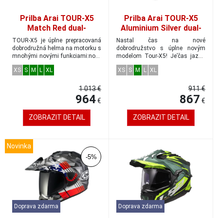
Prilba Arai TOUR-X5
Prilba Arai TOUR-X5
Match Red dual-
Aluminium Silver dual-
adventure veľkosť M
adventure veľkosť M
TOUR-X5 je úplne prepracovaná
Nastal čas na nové
dobrodružná helma na motorku s
dobrodružstvo s úplne novým
mnohými novými funkciami:nové
modelom Tour-X5! Je’čas jazdiť
plexisklo...
po zemi!Tour-X5 ...
XS
S
M
L
XL
XS
S
M
L
XL
1 013 €
911 €
964
867
€
€
ZOBRAZIT DETAIL
ZOBRAZIT DETAIL
Novinka
-5%
Doprava zdarma
Doprava zdarma