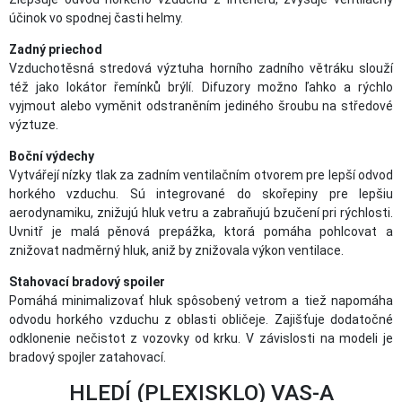
účinok vo spodnej časti helmy.
Zadný priechod
Vzduchotěsná stredová výztuha horního zadního větráku slouží
též jako lokátor řemínků brýlí. Difuzory možno ľahko a rýchlo
vyjmout alebo vyměnit odstraněním jediného šroubu na středové
výztuze.
Boční výdechy
Vytvářejí nízky tlak za zadním ventilačním otvorem pre lepší odvod
horkého vzduchu. Sú integrované do skořepiny pre lepšiu
aerodynamiku, znižujú hluk vetru a zabraňujú bzučení pri rýchlosti.
Uvnitř je malá pěnová prepážka, ktorá pomáha pohlcovat a
znižovat nadměrný hluk, aniž by znižovala výkon ventilace.
Stahovací bradový spoiler
Pomáhá minimalizovať hluk spôsobený vetrom a tiež napomáha
odvodu horkého vzduchu z oblasti obličeje. Zajišťuje dodatočné
odklonenie nečistot z vozovky od krku. V závislosti na modeli je
bradový spojler zatahovací.
HLEDÍ (PLEXISKLO) VAS-A