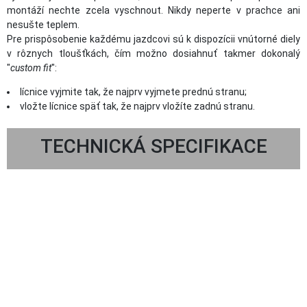
montáží nechte zcela vyschnout. Nikdy neperte v prachce ani
nesušte teplem.
Pre prispôsobenie každému jazdcovi sú k dispozícii vnútorné diely
v rôznych tloušťkách, čím možno dosiahnuť takmer dokonalý
"
custom fit
":
lícnice vyjmite tak, že najprv vyjmete prednú stranu;
vložte lícnice späť tak, že najprv vložíte zadnú stranu.
TECHNICKÁ SPECIFIKACE
Novinka
Doprava zdarma