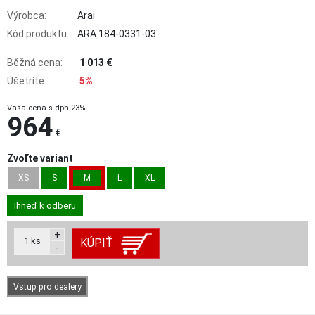
Výrobca:
Arai
Kód produktu:
ARA 184-0331-03
Běžná cena:
1 013 €
Ušetríte:
5%
Vaša cena s dph 23%
964
€
Zvoľte variant
XS
S
M
L
XL
Ihneď k odberu
+
1
ks
KÚPIŤ
-
Vstup pro dealery