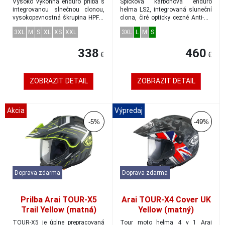
Vysoko výkonná enduro prilba s
Špičková karbonová enduro
čierna/modrá veľkosť M
integrovanou slnečnou clonou,
helma LS2, integrovaná sluneční
vysokopevnostná škrupina HPFC-
clona, čiré opticky cezné Anti-UV
High Perf...
plexiskl...
3XL
M
S
XL
XS
XXL
3XL
L
M
S
338
460
€
€
ZOBRAZIT DETAIL
ZOBRAZIT DETAIL
Akcia
Výpredaj
-5%
-49%
Doprava zdarma
Doprava zdarma
Prilba Arai TOUR-X5
Arai TOUR-X4 Cover UK
Trail Yellow (matná)
Yellow (matný)
dual-adventure veľkosť
dobrodružná prilba
TOUR-X5 je úplne prepracovaná
Tour moto helma 4 v 1 Arai