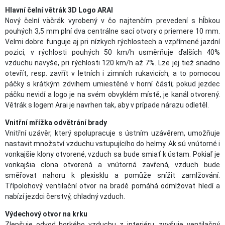
Hlavní čelní větrák 3D Logo ARAI
Nový čelní väčrák vyrobený v čo najtenčím prevedení s hĺbkou
pouhých 3,5 mm plní dva centrálne sací otvory o priemere 10 mm.
Velmi dobre funguje aj pri nízkych rýchlostech a vzpřímené jazdní
pozici, v rýchlosti pouhých 50 km/h usměrňuje ďalších 40%
vzduchu navyše, pri rýchlosti 120 km/h až 7%. Lze jej tiež snadno
otevřít, resp. zavřít v letních i zimních rukavicích, a to pomocou
páčky s krátkým zdvihem umiestěné v horní části; pokud jezdec
páčku nevidí a logo je na svém obvyklém místě, je kanál otvorený.
Větrák s logem Arai je navrhen tak, aby v prípade nárazu odletěl.
Vnitřní mřížka odvětrání brady
Vnitřní uzávěr, který spolupracuje s ústním uzávěrem, umožňuje
nastavit množství vzduchu vstupujícího do helmy. Ak sú vnútorné i
vonkajšie klony otvorené, vzduch sa bude smiať k ústam. Pokiaľ je
vonkajšia clona otvorená a vnútorná zavřená, vzduch bude
směřovat nahoru k plexisklu a pomůže snížit zamlžování.
Třípolohový ventilační otvor na bradě pomáhá odmlžovat hledí a
nabízí jezdci čerstvý, chladný vzduch.
Výdechový otvor na krku
Zlepšuje odvod horkého vzduchu z interiéru, zvyšuje ventilačný