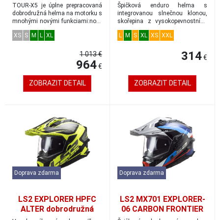
adventure veľkosť M
dobrodružná prilba
TOUR-X5 je úplne prepracovaná
Špičková enduro helma s
matná-H-V-žltá
dobrodružná helma na motorku s
integrovanou slnečnou klonou,
mnohými novými funkciami:nové
skořepina z vysokopevnostního
plexisklo...
HPFC-High Perfor...
XS
S
M
L
XL
L
M
S
XL
XS
XXL
314
1 013 €
€
964
€
ZOBRAZIT DETAIL
ZOBRAZIT DETAIL
Doprava zdarma
Doprava zdarma
LS2 EXPLORER HPFC
LS2 MX701 EXPLORER-
ALTER dobrodružná
06 CARBON FRONTIER
prilba matná Hi-Vis-žltá
dobrodružná prilba