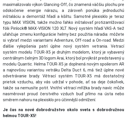
maximalizovalo výkon Glancing-Off, čo znamená väčšiu plochu pre
odskočenie energie nárazu, a zároveň ponúka jednoduchú
inštaláciu a demontáž hľadí a kšiltu. Samotné plexisklo je teraz
typu MAX VISION, takže možno ľahko inštalovať protizamlžovací
fólii Pinlock® MAX-VISION 120 XLT. Nový systém hľadí VAS-A tiež
uľahčuje zmenu konfigurácie helmy bez použitia náradia: môžete
si vybrať medzi variantami Adventure, Off-road a On-road. Medzi
ďalšie vylepšenia patrí úplne nový systém vetrania. Vetrací
systém modelu TOUR-X5 je druhým modelom, ktorý je vybavený
centrálnym čelným 3D logom Arai, ktorý bol prvýkrát predstavený u
modelu Quantic. Helma TOUR-X5 je doplnená novým spoilerom AR
a najnovšou variantou vetráku Delta Duct 6, má tiež úplne nové
odvetrávanie brady. Větrací systém TOUR-X5 má dostatočný
prietok vzduchu, aby vás udržal v pohode, ať sa deje čokoľvek,
takže sa nemusíte potit. Vnitřní větrací mřížka brady navíc může
nasměrovat proud čerstvého vzduch buď přímo na ústa nebo
směrem nahoru na plexisklo pro účinnější odmlžení.
Je čas na nové dobrodružstvo okolo sveta s dobrodružnou
helmou TOUR-X5!