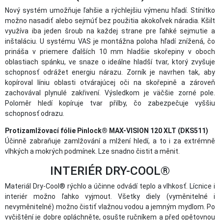
Nový systém umožňuje ľahšie a rýchlejšiu výmenu hľadí. Stínítko
možno nasadiť alebo sejmúť bez použitia akokoľvek náradia. Kšilt
využíva iba jeden šroub na každej strane pre ľahké sejmutie a
inštaláciu. U systému VAS je montážna poloha hľadí znížená, čo
prináša v priemere ďalších 10 mm hladšie skořepiny v oboch
oblastiach spánku, ve snaze o ideálne hladší tvar, ktorý zvyšuje
schopnosť odrážet energiu nárazu. Zorník je navrhen tak, aby
kopíroval líniu oblasti otvárajúcej oči na skořepině a zároveň
zachovával plynulé zakřivení. Výsledkom je väčšie zorné pole.
Poloměr hledí kopíruje tvar přilby, čo zabezpečuje vyššiu
schopnosť odrazu.
Protizamlžovací fólie Pinlock® MAX-VISION 120 XLT (DKS511)
Účinně zabraňuje zamlžování a mlžení hledí, a to i za extrémně
vlhkých a mokrých podmínek. Lze snadno čistit a měnit.
INTERIÉR DRY-COOL®
Materiál Dry-Cool® rýchlo a účinne odvádí teplo a vlhkosť. Lícnice i
interiér možno ľahko vyjmout. Všetky diely (vyměnitelné i
nevyměnitelné) možno čistiť vlažnou vodou a jemným mydlom. Po
vyčištění je dobre opláchněte, osušte ručníkem a před opětovnou