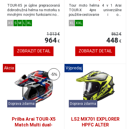
adventure veľkosť M
veľkosť XXL
TOUR-X5 je úplne prepracovaná
Tour moto helma 4 v 1 Arai
dobrodružná helma na motorku s
TOUR-X 4pre univerzálne
mnohými novými funkciami:nové
použitie-cestovanie i off-
plexisklo...
road.Unikátny stavebnic...
XS
S
M
L
XL
XL
XXL
1 013 €
862 €
964
448
€
€
ZOBRAZIT DETAIL
ZOBRAZIT DETAIL
Akcia
Výpredaj
-5%
Doprava zdarma
Doprava zdarma
Prilba Arai TOUR-X5
LS2 MX701 EXPLORER
Match Multi dual-
HPFC ALTER