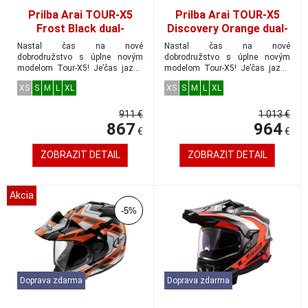
Prilba Arai TOUR-X5
Prilba Arai TOUR-X5
Frost Black dual-
Discovery Orange dual-
adventure veľkosť M
adventure veľkosť M
Nastal čas na nové
Nastal čas na nové
dobrodružstvo s úplne novým
dobrodružstvo s úplne novým
modelom Tour-X5! Je’čas jazdiť
modelom Tour-X5! Je’čas jazdiť
po zemi!Tour-X5 ...
po zemi!Tour-X5 ...
XS
S
M
L
XL
XS
S
M
L
XL
911 €
1 013 €
867
964
€
€
ZOBRAZIT DETAIL
ZOBRAZIT DETAIL
Akcia
-5%
Doprava zdarma
Doprava zdarma