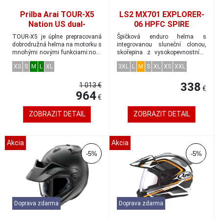
Prilba Arai TOUR-X5
LS2 MX701 EXPLORER-
Nation US dual-
06 HPFC SPIRE
adventure veľkosť M
adventure helma
TOUR-X5 je úplne prepracovaná
Špičková enduro helma s
zelená/H-V-žlutá vel.M
dobrodružná helma na motorku s
integrovanou sluneční clonou,
mnohými novými funkciami:nové
skořepina z vysokopevnostního
plexisklo...
HPFC - High Perf...
XS
S
M
L
XL
3XL
L
M
S
XL
XS
XXL
338
1 013 €
€
964
€
ZOBRAZIT DETAIL
ZOBRAZIT DETAIL
Akcia
Akcia
-5%
-5%
Doprava zdarma
Doprava zdarma