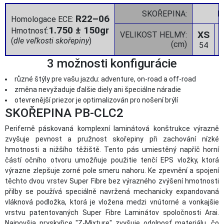
SKOŘEPINA:
II
R22–06
Homologace ECE:
1.750 ± 150gr
Hmotnosť:
XS
VELIKOST HELMY:
(
dle veľkosti skořepiny
)
(cm)
54
3 možnosti konfigurácie
různé štýly pre vašu jazdu: adventure, on-road a off-road
změna nevyžaduje ďalšie diely ani špeciálne náradie
otevrenější priezor je optimalizován pro nošení brýlí
SKOŘEPINA PB-CLC2
Periferně páskovaná komplexní laminátová konštrukce výrazně
zvyšuje pevnost a pružnost skořepiny při zachování nízké
hmotnosti a nižšího těžiště. Tento pás umiestěný napříč horní
částí očního otvoru umožňuje použitie tenčí EPS vložky, ktorá
výrazne zlepšuje zorné pole smeru nahoru. Ke zpevnění a spojení
těchto dvou vrstev Super Fibre bez výrazného zvýšení hmotnosti
přilby se používá speciálně navržená mechanicky expandovaná
vláknová podložka, ktorá je vložena medzi vnútorné a vonkajšie
vrstvu patentovaných Super Fibre Laminátov spoločnosti Arai.
Najnovšia pryskyřice "Z-Mixture" zvyšuje odolnosť materiálu, čo