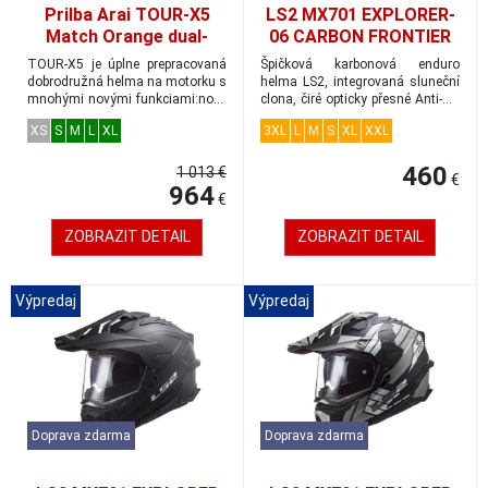
Prilba Arai TOUR-X5
LS2 MX701 EXPLORER-
Match Orange dual-
06 CARBON FRONTIER
adventure veľkosť M
adventure helma
TOUR-X5 je úplne prepracovaná
Špičková karbonová enduro
oranžová vel.M
dobrodružná helma na motorku s
helma LS2, integrovaná sluneční
mnohými novými funkciami:nové
clona, čiré opticky přesné Anti-UV
plexisklo...
plexisk...
XS
S
M
L
XL
3XL
L
M
S
XL
XXL
460
1 013 €
€
964
€
ZOBRAZIT DETAIL
ZOBRAZIT DETAIL
Výpredaj
Výpredaj
Doprava zdarma
Doprava zdarma