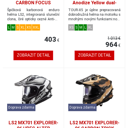
CARBON FOCUS
Anodize Yellow dual-
dobrodružná prilba
adventure veľkosť M
Špičková karbonová enduro
TOUR-X5 je úplne prepracovaná
matná-H-V-žltá
helma LS2, integrovaná sluneční
dobrodružná helma na motorku s
clona, čiré opticky cezné Anti-UV
mnohými novými funkciami:nové
plexi s ...
plexisklo...
L
M
S
XL
XS
XXL
XS
S
M
L
XL
403
1 013 €
€
964
€
ZOBRAZIT DETAIL
ZOBRAZIT DETAIL
Doprava zdarma
Doprava zdarma
LS2 MX701 EXPLORER-
LS2 MX701 EXPLORER-