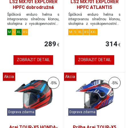
LS2 MX701 EXPLORER
LS2 MX701 EXPLORER
HPFC dobrodružná
HPFC ATLANTIS
prilba matná-čierna
dobrodružná prilba
Špičková enduro helma s
Špičková enduro helma s
veľkosť M
matná-sivá-titánová
integrovanou slnečnou klonou,
integrovanou slnečnou klonou,
skořepina z vysokopevnostního
skořepina z vysokopevnostního
HPFC-High Perfor...
HPFC-High Perfor...
M
S
XL
XS
M
S
XL
XS
XXL
289
314
€
€
ZOBRAZIT DETAIL
ZOBRAZIT DETAIL
Akcia
Akcia
-5%
-5%
Doprava zdarma
Doprava zdarma
Arai TOUR-X5 HONDA-
Prilba Arai TOUR-X5