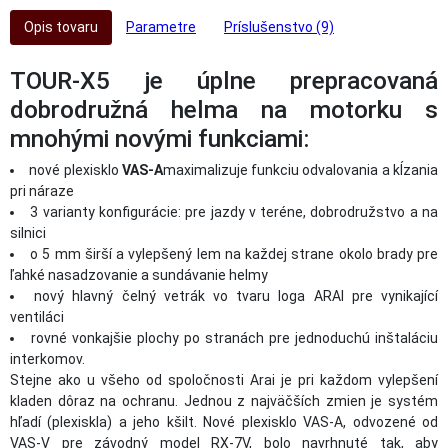
Opis tovaru
Parametre
Príslušenstvo (9)
TOUR-X5 je úplne prepracovaná
dobrodružná helma na motorku s
mnohými novými funkciami:
nové plexisklo
VAS-A
maximalizuje funkciu odvalovania a kĺzania
pri náraze
3 varianty konfigurácie: pre jazdy v teréne, dobrodružstvo a na
silnici
o 5 mm širší a vylepšený lem na každej strane okolo brady pre
ľahké nasadzovanie a sundávanie helmy
nový hlavný čelný vetrák vo tvaru loga ARAI pre vynikající
ventiláci
rovné vonkajšie plochy po stranách pre jednoduchú inštaláciu
interkomov.
Stejne ako u všeho od spoločnosti Arai je pri každom vylepšení
kladen dôraz na ochranu. Jednou z najväčších zmien je systém
hľadí (plexiskla) a jeho kšilt. Nové plexisklo VAS-A, odvozené od
VAS-V pre závodný model RX-7V, bolo navrhnuté tak, aby