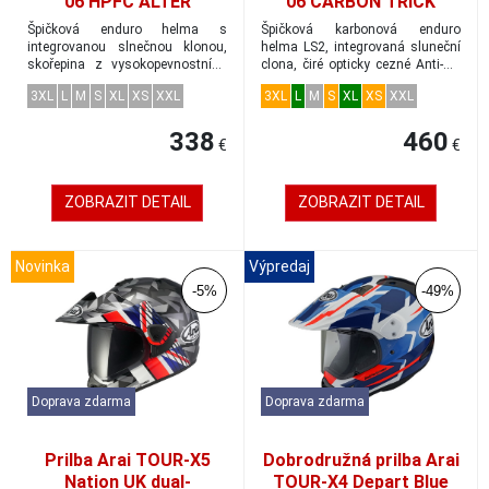
06 HPFC ALTER
06 CARBON TRICK
dobrodružná prilba
dobrodružná prilba
Špičková enduro helma s
Špičková karbonová enduro
matná-biela veľkosť M
hnedá/piesok veľkosť M
integrovanou slnečnou klonou,
helma LS2, integrovaná sluneční
skořepina z vysokopevnostního
clona, čiré opticky cezné Anti-UV
HPFC-High Perfor...
plexiskl...
3XL
L
M
S
XL
XS
XXL
3XL
L
M
S
XL
XS
XXL
338
460
€
€
ZOBRAZIT DETAIL
ZOBRAZIT DETAIL
Novinka
Výpredaj
-5%
-49%
Doprava zdarma
Doprava zdarma
Prilba Arai TOUR-X5
Dobrodružná prilba Arai
Nation UK dual-
TOUR-X4 Depart Blue