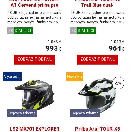
AT Červená prilba pre
Trail Blue dual-
duálne dobrodružstvo
adventure veľkosť M
TOUR-X5 je úplne prepracovaná
TOUR-X5 je úplne prepracovaná
veľkosť M
dobrodružná helma na motorku s
dobrodružná helma na motorku s
mnohými novými funkciami:nové
mnohými novými funkciami:nové
plexisklo...
plexisklo...
XS
S
M
L
XL
XS
S
M
L
XL
1 045 €
1 013 €
993
964
€
€
ZOBRAZIT DETAIL
ZOBRAZIT DETAIL
Výpredaj
Novinka
-5%
Doprava zdarma
Doprava zdarma
LS2 MX701 EXPLORER
Prilba Arai TOUR-X5