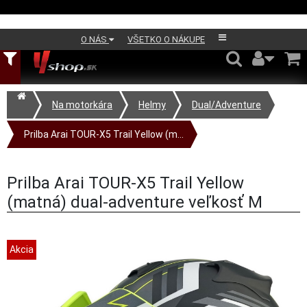
O NÁS
VŠETKO O NÁKUPE
Na motorkára
Helmy
Dual/Adventure
Prilba Arai TOUR-X5 Trail Yellow (m...
Prilba Arai TOUR-X5 Trail Yellow
(matná) dual-adventure veľkosť M
Akcia