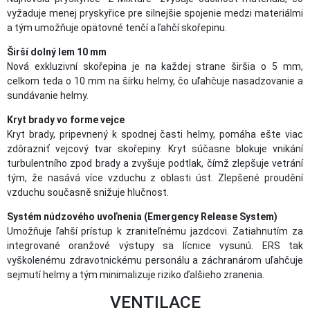
vyžaduje menej pryskyřice pre silnejšie spojenie medzi materiálmi
a tým umožňuje opätovné tenčí a ľahčí skořepinu.
Širší dolný lem 10 mm
Nová exkluzivní skořepina je na každej strane širšia o 5 mm,
celkom teda o 10 mm na šírku helmy, čo uľahčuje nasadzovanie a
sundávanie helmy.
Kryt brady vo forme vejce
Kryt brady, pripevnený k spodnej časti helmy, pomáha ešte viac
zdôrazniť vejcový tvar skořepiny. Kryt súčasne blokuje vnikání
turbulentního zpod brady a zvyšuje podtlak, čímž zlepšuje vetrání
tým, že nasává více vzduchu z oblasti úst. Zlepšené proudění
vzduchu současně snižuje hlučnost.
Systém núdzového uvoľnenia (Emergency Release System)
Umožňuje ľahší prístup k zraniteľnému jazdcovi. Zatiahnutím za
integrované oranžové výstupy sa lícnice vysunú. ERS tak
vyškolenému zdravotnickému personálu a záchranárom uľahčuje
sejmutí helmy a tým minimalizuje riziko ďalšieho zranenia.
VENTILACE