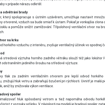
aby v prípade nárazu odletěl.
ka odvětrání brady
ěr, který spolupracuje s ústním uzávěrem, umožňuje nastavit množst
ony otvorené, vzduch sa bude smiať k ústam. Pokiaľ je vonkajšia clon
xisklu a pomůže snížit zamlžování. Třípolohový ventilační otvor na b
ch.
tvor na krku
d horkého vzduchu z interiéru, zvyšuje ventilačný účinok vo spodnej č
hod
 stredová výztuha horního zadního větráku slouží též jako lokátor ř
t odstraněním jediného šroubu na středové výztuze.
hy
ízky tlak za zadním ventilačním otvorem pre lepší odvod horkého
 znižujú hluk vetru a zabraňujú bzučení pri rýchlosti. Uvnitř je mal
, aniž by znižovala výkon ventilace.
adový spoiler
malizovať hluk spôsobený vetrom a tiež napomáha odvodu horkého 
čistot z vozovky od krku. V závislosti na modeli je bradový spojler zat