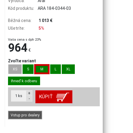
Výrobca:
Arai
Kód produktu:
ARA 184-0344-03
Běžná cena:
1 013 €
Ušetríte:
5%
Vaša cena s dph 23%
964
€
Zvoľte variant
XS
S
M
L
XL
Ihneď k odberu
+
1
ks
KÚPIŤ
-
Vstup pro dealery