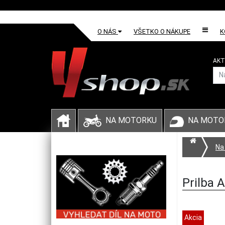
O NÁS
VŠETKO O NÁKUPE
K
AKT
NA MOTORKU
NA MOTO
Na
Prilba 
Akcia