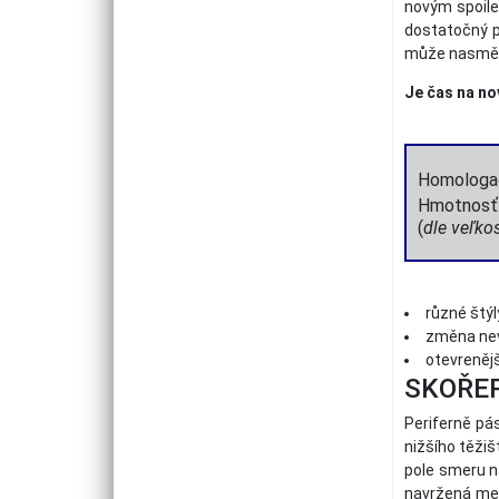
novým spoile
dostatočný pr
může nasměro
Je čas na n
Homologa
Hmotnosť
(
dle veľko
různé štýl
změna nevy
otevrenějš
SKOŘEP
Periferně pá
nižšího těžiš
pole smeru n
navržená mec