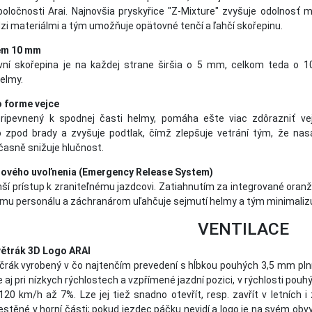
oločnosti Arai. Najnovšia pryskyřice "Z-Mixture" zvyšuje odolnosť ma
zi materiálmi a tým umožňuje opätovné tenčí a ľahčí skořepinu.
lem 10 mm
vní skořepina je na každej strane širšia o 5 mm, celkom teda o 
elmy.
o forme vejce
pripevnený k spodnej časti helmy, pomáha ešte viac zdôrazniť vej
o zpod brady a zvyšuje podtlak, čímž zlepšuje vetrání tým, že nas
asně snižuje hlučnost.
ového uvoľnenia (Emergency Release System)
ší prístup k zraniteľnému jazdcovi. Zatiahnutím za integrované oran
mu personálu a záchranárom uľahčuje sejmutí helmy a tým minimalizuje
VENTILACE
 větrák 3D Logo ARAI
äčrák vyrobený v čo najtenčím prevedení s hĺbkou pouhých 3,5 mm pln
 aj pri nízkych rýchlostech a vzpřímené jazdní pozici, v rýchlosti p
i 120 km/h až 7%. Lze jej tiež snadno otevřít, resp. zavřít v letníc
těné v horní části; pokud jezdec páčku nevidí a logo je na svém obvyk