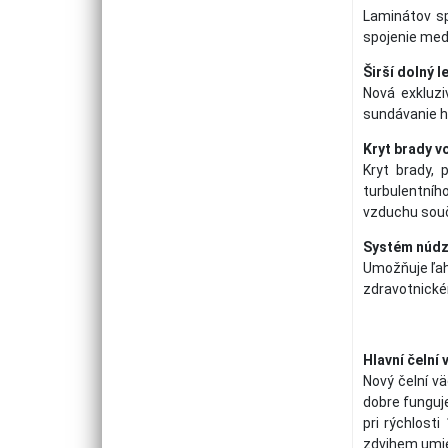
Laminátov sp
spojenie med
Širší dolný 
Nová exkluzi
sundávanie h
Kryt brady v
Kryt brady, 
turbulentníh
vzduchu souč
Systém núdz
Umožňuje ľah
zdravotnické
Hlavní čelní
Nový čelní v
dobre funguje
pri rýchlost
zdvihem umies