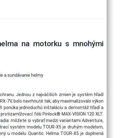
 helma na motorku s mnohými
nie a sundávanie helmy
ochranu. Jednou z najväčších zmien je systém hľadí
l RX-7V, bolo navrhnuté tak, aby maximalizovalo výkon
eň ponúka jednoduchú inštaláciu a demontáž hľadí a
 protizamlžovací fólii Pinlock® MAX-VISION 120 XLT.
adia: môžete si vybrať medzi variantami Adventure,
 Vetrací systém modelu TOUR-X5 je druhým modelom,
avený u modelu Quantic. Helma TOUR-X5 je doplnená