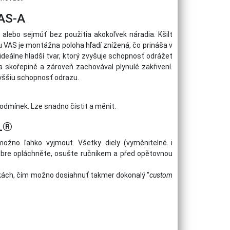
AS-A
alebo sejmúť bez použitia akokoľvek náradia. Kšilt
u VAS je montážna poloha hľadí znížená, čo prináša v
deálne hladší tvar, ktorý zvyšuje schopnosť odrážet
 na skořepině a zároveň zachovával plynulé zakřivení.
vyššiu schopnosť odrazu.
odmínek. Lze snadno čistit a měnit.
L®
 možno ľahko vyjmout. Všetky diely (vyměnitelné i
obre opláchněte, osušte ručníkem a před opětovnou
šťkách, čím možno dosiahnuť takmer dokonalý "
custom