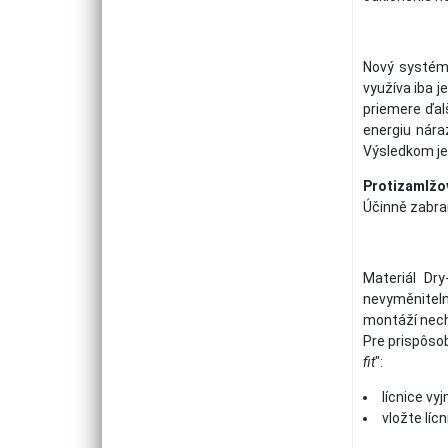
Nový systém 
využíva iba j
priemere ďal
energiu náraz
Výsledkom je 
Protizamlžo
Účinně zabraň
Materiál Dry
nevyměniteln
montáží nech
Pre prispôso
fit
":
lícnice vy
vložte líc