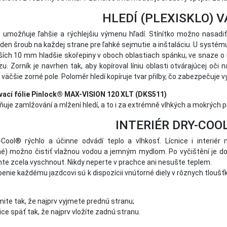
HLEDÍ (PLEXISKLO) V
umožňuje ľahšie a rýchlejšiu výmenu hľadí. Stínítko možno nasadiť 
eden šroub na každej strane pre ľahké sejmutie a inštaláciu. U systém
ších 10 mm hladšie skořepiny v oboch oblastiach spánku, ve snaze o i
u. Zorník je navrhen tak, aby kopíroval líniu oblasti otvárajúcej oči
väčšie zorné pole. Poloměr hledí kopíruje tvar přilby, čo zabezpečuje 
vací fólie Pinlock® MAX-VISION 120 XLT (DKS511)
uje zamlžování a mlžení hledí, a to i za extrémně vlhkých a mokrých p
INTERIÉR DRY-COO
-Cool® rýchlo a účinne odvádí teplo a vlhkosť. Lícnice i interiér
é) možno čistiť vlažnou vodou a jemným mydlom. Po vyčištění je d
te zcela vyschnout. Nikdy neperte v prachce ani nesušte teplem.
benie každému jazdcovi sú k dispozícii vnútorné diely v rôznych tlou
jmite tak, že najprv vyjmete prednú stranu;
nice späť tak, že najprv vložíte zadnú stranu.