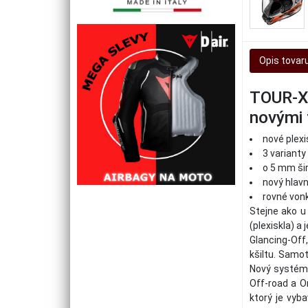
Opis tovar
TOUR-X
novými 
nové plexi
3 varianty
o 5 mm ši
nový hlavn
rovné vonk
Stejne ako u
(plexiskla) a
Glancing-Off
kšiltu. Samo
Nový systém 
Off-road a O
ktorý je vyb