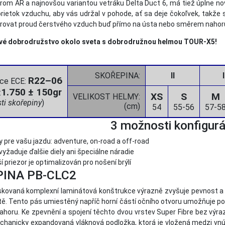
rom AR a najnovšou variantou vetráku Delta Duct 6, má tiež úplne 
ietok vzduchu, aby vás udržal v pohode, ať sa deje čokoľvek, takže s
vat proud čerstvého vzduch buď přímo na ústa nebo směrem nahoru na
ové dobrodružstvo okolo sveta s dobrodružnou helmou TOUR-X5!
SKOŘEPINA:
II
I
R22–06
ce ECE:
1.750 ± 150gr
:
XS
S
M
VELIKOST HELMY:
sti skořepiny
)
(cm)
54
55-56
57-5
3 možnosti konfigurá
y pre vašu jazdu: adventure, on-road a off-road
žaduje ďalšie diely ani špeciálne náradie
í priezor je optimalizován pro nošení brýlí
INA PB-CLC2
skovaná komplexní laminátová konštrukce výrazně zvyšuje pevnost a 
tě. Tento pás umiestěný napříč horní částí očního otvoru umožňuje pou
ahoru. Ke zpevnění a spojení těchto dvou vrstev Super Fibre bez výra
hanicky expandovaná vláknová podložka, ktorá je vložená medzi vnú