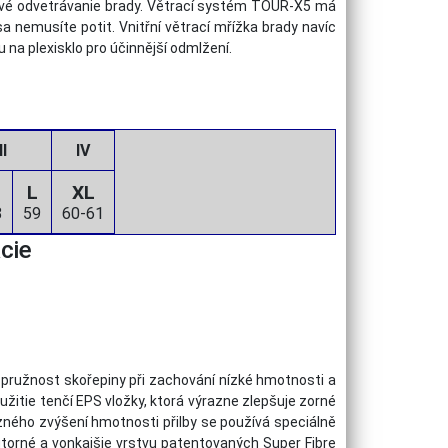
nové odvetrávanie brady. Větrací systém TOUR-X5 má
a nemusíte potit. Vnitřní větrací mřížka brady navíc
 plexisklo pro účinnější odmlžení.
II
IV
L
XL
8
59
60-61
cie
pružnost skořepiny při zachování nízké hmotnosti a
žitie tenčí EPS vložky, ktorá výrazne zlepšuje zorné
zného zvýšení hmotnosti přilby se používá speciálně
torné a vonkajšie vrstvu patentovaných Super Fibre