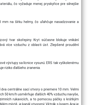
teriálu, čo vyžaduje menej pryskyřice pre silnejšie
10 mm na šírku helmy, čo uľahčuje nasadzovanie a
cový tvar skořepiny. Kryt súčasne blokuje vnikání
ává více vzduchu z oblasti úst. Zlepšené proudění
žové výstupy sa lícnice vysunú. ERS tak vyškolenému
 riziko ďalšieho zranenia.
í dva centrálne sací otvory o priemere 10 mm. Velmi
ouhých 50 km/h usměrňuje ďalších 40% vzduchu navyše,
h i zimních rukavicích, a to pomocou páčky s krátkým
lém místě, je kanál otvorený. Větrák s logem Arai je