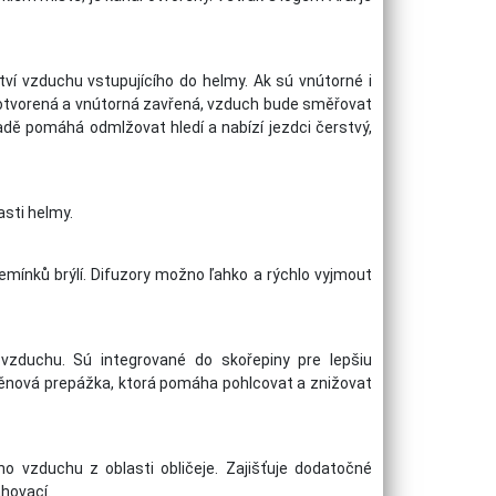
ví vzduchu vstupujícího do helmy. Ak sú vnútorné i
a otvorená a vnútorná zavřená, vzduch bude směřovat
radě pomáhá odmlžovat hledí a nabízí jezdci čerstvý,
asti helmy.
emínků brýlí. Difuzory možno ľahko a rýchlo vyjmout
 vzduchu. Sú integrované do skořepiny pre lepšiu
á pěnová prepážka, ktorá pomáha pohlcovat a znižovat
vzduchu z oblasti obličeje. Zajišťuje dodatočné
ahovací.