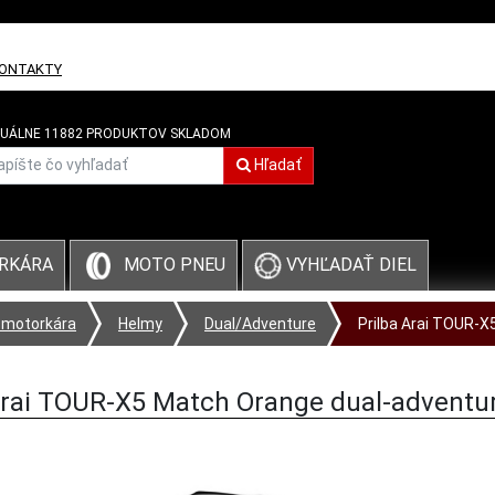
ONTAKTY
UÁLNE 11882 PRODUKTOV SKLADOM
Hľadať
VYHĽADAŤ DIEL
RKÁRA
MOTO PNEU
 motorkára
Helmy
Dual/Adventure
Prilba Arai TOUR-X
Arai TOUR-X5 Match Orange dual-adventu