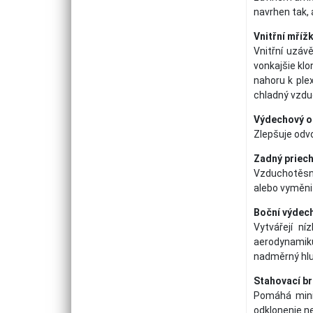
navrhen tak, 
Vnitřní mříž
Vnitřní uzáv
vonkajšie kl
nahoru k ple
chladný vzdu
Výdechový o
Zlepšuje odvo
Zadný priec
Vzduchotěsná
alebo vyměni
Boční výdec
Vytvářejí n
aerodynamiku,
nadměrný hluk
Stahovací br
Pomáhá mini
odklonenie ne