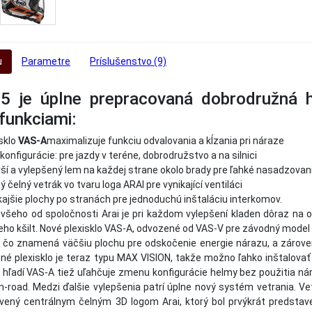
u
Parametre
Príslušenstvo (9)
5 je úplne prepracovaná dobrodružná
funkciami:
sklo
VAS-A
maximalizuje funkciu odvalovania a kĺzania pri náraze
 konfigurácie: pre jazdy v teréne, dobrodružstvo a na silnici
rší a vylepšený lem na každej strane okolo brady pre ľahké nasadzova
ý čelný vetrák vo tvaru loga ARAI pre vynikající ventiláci
ajšie plochy po stranách pre jednoduchú inštaláciu interkomov.
 všeho od spoločnosti Arai je pri každom vylepšení kladen dôraz na 
 jeho kšilt. Nové plexisklo VAS-A, odvozené od VAS-V pre závodný mode
, čo znamená väčšiu plochu pre odskočenie energie nárazu, a zárov
tné plexisklo je teraz typu MAX VISION, takže možno ľahko inštalovať
hľadí VAS-A tiež uľahčuje zmenu konfigurácie helmy bez použitia nár
n-road. Medzi ďalšie vylepšenia patrí úplne nový systém vetrania.
avený centrálnym čelným 3D logom Arai, ktorý bol prvýkrát predst