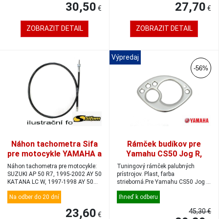
30,50
27,70
€
€
ZOBRAZIT DETAIL
ZOBRAZIT DETAIL
Výpredaj
-56%
Náhon tachometra Sifa
Rámček budíkov pre
pre motocykle YAMAHA a
Yamahu CS50 Jog R,
SUZUKI
strieborný. Original
Náhon tachometra pre motocykle:
Tuningový rámček palubných
SUZUKI AP 50 R7, 1995-2002 AY 50
prístrojov. Plast, farba
KATANA LC W, 1997-1998 AY 50
strieborná.Pre Yamahu CS50 Jog R
K...
'02-'07, CS50Z ...
Na odber do 20 dní
Ihneď k odberu
23,60
45,30 €
€