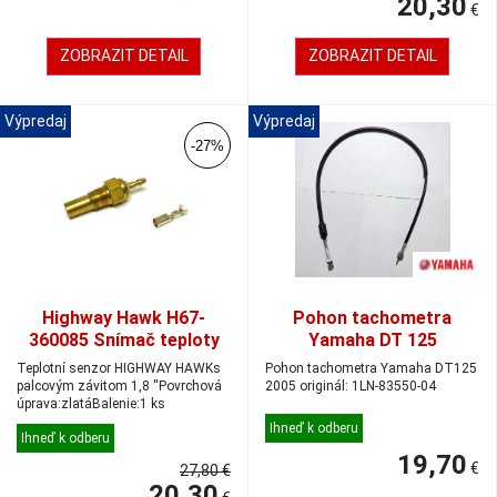
20,30
€
ZOBRAZIT DETAIL
ZOBRAZIT DETAIL
Výpredaj
Výpredaj
-27%
Highway Hawk H67-
Pohon tachometra
360085 Snímač teploty
Yamaha DT 125
1/8"
Teplotní senzor HIGHWAY HAWKs
Pohon tachometra Yamaha DT125
palcovým závitom 1,8 ''Povrchová
2005 originál: 1LN-83550-04
úprava:zlatáBalenie:1 ks
Ihneď k odberu
Ihneď k odberu
19,70
€
27,80 €
20,30