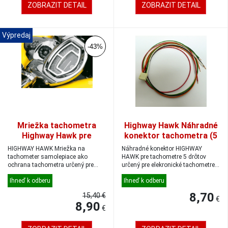
ZOBRAZIT DETAIL
ZOBRAZIT DETAIL
Výpredaj
-43%
Mriežka tachometra
Highway Hawk Náhradné
Highway Hawk pre
konektor tachometra (5
motocykle YAMAHA
drôtov)
HIGHWAY HAWK Mriežka na
Náhradné konektor HIGHWAY
XVS1300A Midnight Star
tachometer samolepiace ako
HAWK pre tachometre 5 drôtov
ochrana tachometra určený pre
určený pre elekronické tachometre
motocykle YA...
Balen...
Ihneď k odberu
Ihneď k odberu
8,70
15,40 €
€
8,90
€