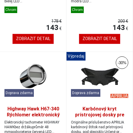
bielej LED
modrá LED
diódyelekronickýkoeficient KM/H...
diódaelekronickýkoeficient KM/Hd...
Chrom
Chrom
178 €
200 €
143
143
€
€
ZOBRAZIT DETAIL
ZOBRAZIT DETAIL
Výpredaj
-30%
Doprava zdarma
Doprava zdarma
Highway Hawk H67-340
Karbónový kryt
Rýchlomer elektronický
prístrojovej dosky pre
48mm 220km/h
Aprilia RSV 1000
Elektronický tachometer HIGHWAY
Originálne príslušenstvo APRILIA
chróm/biela/červená LED
HAWKbez držákuprůměr 48
karbónový štítok nad prístrojovú
mmpodsvietenie červená LED
dosku, pod plexisklo Určené pr...