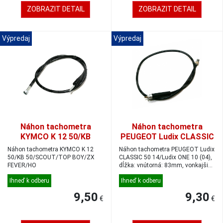
ZOBRAZIT DETAIL
ZOBRAZIT DETAIL
Výpredaj
Výpredaj
Náhon tachometra
Náhon tachometra
KYMCO K 12 50/KB
PEUGEOT Ludix CLASSIC
50/SCOUT/TOP BOY/ZX
50 14/Ludix ONE 10 (04),
Náhon tachometra KYMCO K 12
Náhon tachometra PEUGEOT Ludix
FEVER/HO
dĺžka: vnútorná: 83mm,
50/KB 50/SCOUT/TOP BOY/ZX
CLASSIC 50 14/Ludix ONE 10 (04),
FEVER/HO
dĺžka: vnútorná: 83mm, vonkajšia:
vonkajšia: 82mm
82...
Ihneď k odberu
Ihneď k odberu
9,50
9,30
€
€