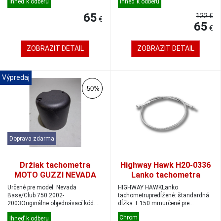
Ihneď k odberu
Ihneď k odberu
65
122 €
€
65
€
ZOBRAZIT DETAIL
ZOBRAZIT DETAIL
Výpredaj
-50%
Doprava zdarma
Držiak tachometra
Highway Hawk H20-0336
MOTO GUZZI NEVADA
Lanko tachometra
+15cm Yamaha
Určené pre model: Nevada
HIGHWAY HAWKLanko
XVS650/1100 Custom
Base/Club 750 2002-
tachometrupredĺžené: štandardná
2003Originálne objednávací kód:
dĺžka + 150 mmurčené pre
GU31762083
motocyklové značky YAMAHA...
Chrom
Ihneď k odberu