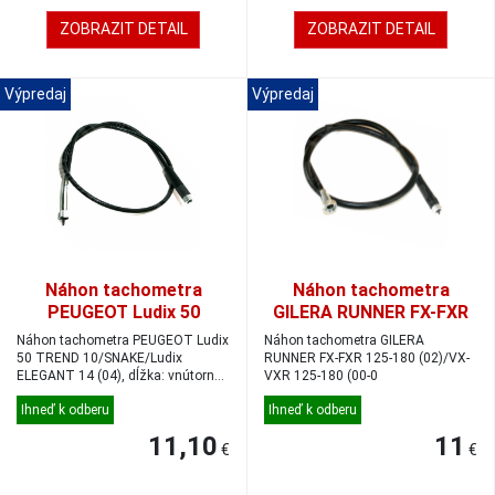
ZOBRAZIT DETAIL
ZOBRAZIT DETAIL
Výpredaj
Výpredaj
Náhon tachometra
Náhon tachometra
PEUGEOT Ludix 50
GILERA RUNNER FX-FXR
TREND 10/SNAKE/Ludix
125-180 (02)/VX-VXR 125-
Náhon tachometra PEUGEOT Ludix
Náhon tachometra GILERA
ELEGANT 14 (04), dĺžka:
180 (00-0
50 TREND 10/SNAKE/Ludix
RUNNER FX-FXR 125-180 (02)/VX-
ELEGANT 14 (04), dĺžka: vnútorná:
vnútorná: 95mm,
VXR 125-180 (00-0
95mm, vonka...
vonkajšia: 91mm
Ihneď k odberu
Ihneď k odberu
11,10
11
€
€