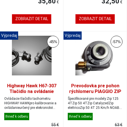
35,80
32,50
€
€
ZOBRAZIT DETAIL
ZOBRAZIT DETAIL
Výpredaj
Výpredaj
-45%
-57%
Highway Hawk H67-307
Prevodovka pre pohon
Tlačidlo na ovládanie
rýchlomeru PIAGGIO ZIP
rýchlomeru
50/100
Ovládacie tlačidlo tachometru
Špecifikované pre modely:Zip 125
HIGHWAY HAWKpro kalibrovanie a
4TZip 50 4TZip CatalyzedZip
ovládanieurčený pre elekronické
elettricoZip 50 4T 25 Km/h NOABS
tachome...
E2 200...
Ihneď k odberu
Ihneď k odberu
55 €
63 €