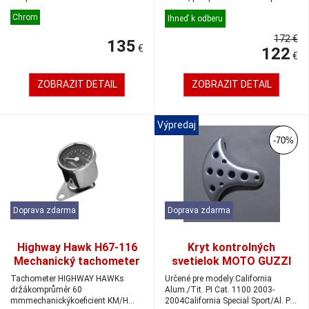
diódaelekronickýk...
Chrom
Ihneď k odberu
172 €
135
€
122
€
ZOBRAZIT DETAIL
ZOBRAZIT DETAIL
Výpredaj
-70%
Doprava zdarma
Doprava zdarma
Highway Hawk H67-116
Kryt kontrolných
Mechanický tachometer
svetielok MOTO GUZZI
60mm 220km/h chróm/
CALIFORNIA
Tachometer HIGHWAY HAWKs
Určené pre modely:California
čierna
držákomprůměr 60
Alum./Tit. PI Cat. 1100 2003-
mmmechanickýkoeficient KM/H
2004California Special Sport/Al. PI