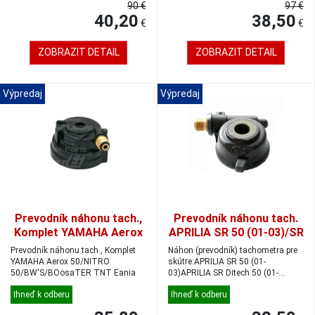
90 €
97 €
40,20
38,50
€
€
ZOBRAZIT DETAIL
ZOBRAZIT DETAIL
Výpredaj
Výpredaj
Prevodník náhonu tach.,
Prevodník náhonu tach.
Komplet YAMAHA Aerox
APRILIA SR 50 (01-03)/SR
50/NITRO
Ditech 50 (01-03)/SR
Prevodník náhonu tach., Komplet
Náhon (prevodník) tachometra pre
50/BW'S/BOosaTER TNT
STEALTH 50 (97-00)/SR
YAMAHA Aerox 50/NITRO
skútre:APRILIA SR 50 (01-
50/BW'S/BOosaTER TNT Eania
Eania
03)APRILIA SR Ditech 50 (01-
STREET 50 (04-)/SR
03)APRILIA SR ...
WWW 50 (97-0
Ihneď k odberu
Ihneď k odberu