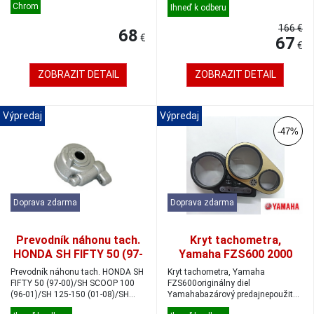
Chrom
Ihneď k odberu
166 €
68
€
67
€
ZOBRAZIT DETAIL
ZOBRAZIT DETAIL
Výpredaj
Výpredaj
-47%
Doprava zdarma
Doprava zdarma
Prevodník náhonu tach.
Kryt tachometra,
HONDA SH FIFTY 50 (97-
Yamaha FZS600 2000
00)/SH SCOOP 100 (96-
Prevodník náhonu tach. HONDA SH
Kryt tachometra, Yamaha
01)/SH 125-150 (01-
FIFTY 50 (97-00)/SH SCOOP 100
FZS600originálny diel
(96-01)/SH 125-150 (01-08)/SH
08)/SH 125-150 (09-)
Yamahabazárový predajnepoužitý
125-150 ...
výrobokoriginal 5DM-835...