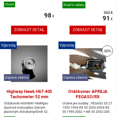
2:1do 220 km/hzávit M12, jemné...
1100 2...
Chrom
Ihneď k odberu
302 €
98
€
91
€
ZOBRAZIT DETAIL
ZOBRAZIT DETAIL
Výpredaj
Výpredaj
-60%
Doprava zdarma
Doprava zdarma
Highway Hawk H67-405
Otáčkomer APRILIA
Tachometer 52 mm
PEGASO/RX
16000 ot/min
Otáčkoměr HIGHWAY HAWKpro
Určené pre modely :; PEGASO 50 2T
chróm/biela/multi LED
športové motocyklys čiernym
1992-1994; RX 50 2003-2004; RX
plastovým držiakomprůměr 52
50 1995-2002 + MX 50 2002-2003;
mmdo 16 000 otáček...
RX ...