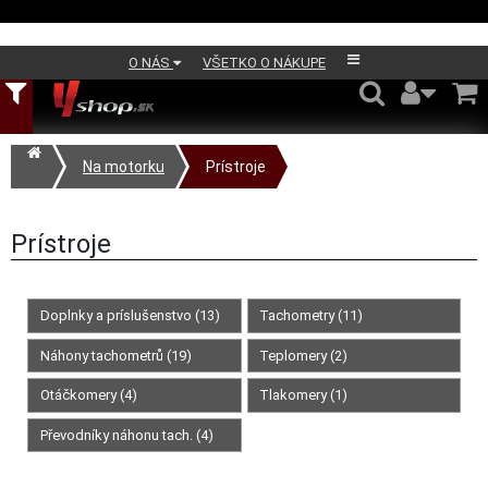
O NÁS
VŠETKO O NÁKUPE
Na motorku
Prístroje
Prístroje
Doplnky a príslušenstvo (13)
Tachometry (11)
Náhony tachometrů (19)
Teplomery (2)
Otáčkomery (4)
Tlakomery (1)
Převodníky náhonu tach. (4)