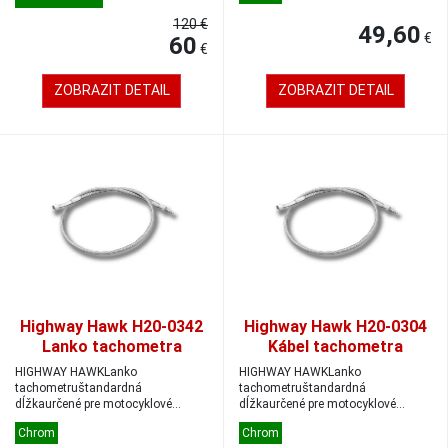
120 €
49,60
€
60
€
ZOBRAZIT DETAIL
ZOBRAZIT DETAIL
Highway Hawk H20-0342
Highway Hawk H20-0304
Lanko tachometra
Kábel tachometra
Yamaha XVS650/1100
štandard Suzuki
HIGHWAY HAWKLanko
HIGHWAY HAWKLanko
Classic
VS800/1400/S50/S83
tachometruštandardná
tachometruštandardná
dĺžkaurčené pre motocyklové
dĺžkaurčené pre motocyklové
značky YAMAHAna vybrané
značky SUZUKIna vybrané
Chrom
Chrom
modelyPro...
modelyPro...