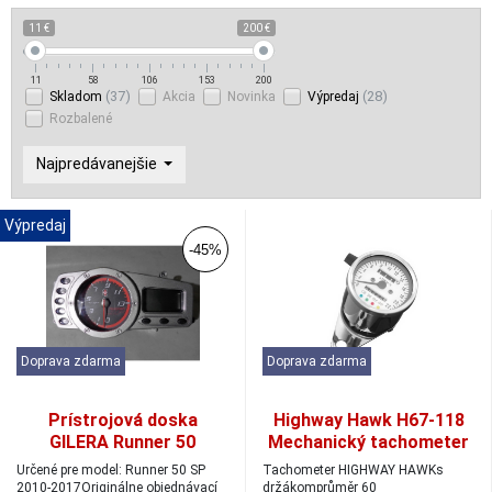
11 €
200 €
11
58
106
153
200
(37)
(28)
Skladom
Akcia
Novinka
Výpredaj
Rozbalené
Najpredávanejšie
Výpredaj
-45%
Doprava zdarma
Doprava zdarma
Prístrojová doska
Highway Hawk H67-118
GILERA Runner 50
Mechanický tachometer
60mm 220km/h
Určené pre model: Runner 50 SP
Tachometer HIGHWAY HAWKs
chróm/biela
2010-2017Originálne objednávací
držákomprůměr 60