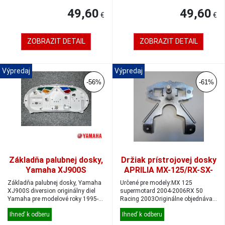
49,60
49,60
€
€
ZOBRAZIT DETAIL
ZOBRAZIT DETAIL
Výpredaj
Výpredaj
-56%
-61%
Základňa palubnej dosky,
Držiak prístrojovej dosky
Yamaha XJ900S
APRILIA MX-125/RX-SX-
diversion
50
Základňa palubnej dosky, Yamaha
Určené pre modely:MX 125
XJ900S diversion originálny diel
supermotard 2004-2006RX 50
Yamaha pre modelové roky 1995-
Racing 2003Originálne objednávací
20...
kód: AP8234227...
Ihneď k odberu
Ihneď k odberu