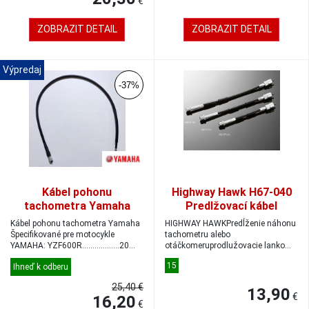
€
ZOBRAZIT DETAIL
ZOBRAZIT DETAIL
Výpredaj
-37%
Kábel pohonu
Highway Hawk H67-040
tachometra Yamaha
Predlžovací kábel
YZF600R
tachometra 15 cm
Kábel pohonu tachometra Yamaha
HIGHWAY HAWKPredĺženie náhonu
Špecifikované pre motocykle
tachometru alebo
YAMAHA: YZF600R..................20...
otáčkomeruprodlužovacie lanko
150 mmpro tachometriu a...
15
Ihneď k odberu
25,40 €
13,90
€
16,20
€