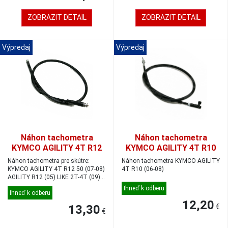
ZOBRAZIT DETAIL
ZOBRAZIT DETAIL
Výpredaj
Výpredaj
Náhon tachometra
Náhon tachometra
KYMCO AGILITY 4T R12
KYMCO AGILITY 4T R10
50 (07-08)/AGILITY R12
(06-08)
Náhon tachometra pre skútre:
Náhon tachometra KYMCO AGILITY
(05)/LIKE 2T-4T
KYMCO AGILITY 4T R12 50 (07-08)
4T R10 (06-08)
AGILITY R12 (05) LIKE 2T-4T (09)
(09)/AGILITY 4T 125
AGILIT...
(06)/AGILITY 4T EÚ3 125
Ihneď k odberu
Ihneď k odberu
12,20
13,30
€
€