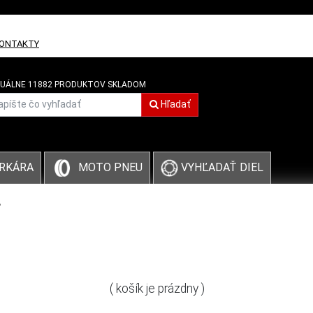
ONTAKTY
UÁLNE 11882 PRODUKTOV SKLADOM
Hľadať
VYHĽADAŤ DIEL
RKÁRA
MOTO PNEU
( košík je prázdny )