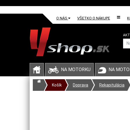
O NÁS
VŠETKO O NÁKUPE
K
AKT
NA MOTORKU
NA MOTO
Košík
Doprava
Rekapitulácia