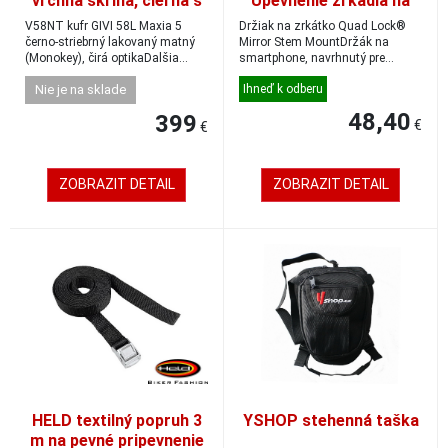
vrchná skriňa, čierna s
Upevnenie zrkadla na
priehľadným
stonku
V58NT kufr GIVI 58L Maxia 5
Držiak na zrkátko Quad Lock®
reflektorom a štyrmi
černo-striebrný lakovaný matný
Mirror Stem MountDržák na
(Monokey), čirá optikaDalšia
krytmi lakovanými s
smartphone, navrhnutý pre
generácia na...
motocykly, sa i...
hliníkovým efektom
Nie je na sklade
Ihneď k odberu
48,40
399
€
€
ZOBRAZIT DETAIL
ZOBRAZIT DETAIL
HELD textilný popruh 3
YSHOP stehenná taška
m na pevné pripevnenie