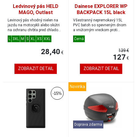
Ledvinový pás HELD
Dainese EXPLORER WP
MAGO, Outlast
BACKPACK 15L black
Levinový pás vhodný nielen na
Všestranný nepremokavý 15L
jazdu na motocykli alebo skútri
PVC batoh so spevneným dnom
na ochranu chrbta pred chladom.
a vnútorným vreckom proti
anatom...
nárazom.Dainese Exp...
L
3XL
M
S
XL
XS
XXL
Černá
28,40
139 €
€
127
€
ZOBRAZIT DETAIL
ZOBRAZIT DETAIL
Novinka
-15%
Doprava zdarma