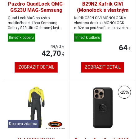
Puzdro QuadLock QMC-
B29N2 Kufrík GIVI
GS23U MAG-Samsung
(Monolock s vlastným
Galaxy S23 Ultra
štítkom), 29 l, červené
Quad Lock MAG pouzdro
Kufrík C30N GIVI MONOLOCK s
odrazky
mobilného telefónu Samsung
vlastnou doskou MONOLOCK
Galaxy S23 UltraOchranný kryt
môže sa používať len ako vrchný
pre telefón, ktorý ko...
kufor objem 30 ...
Ihneď k odberu
Ihneď k odberu
64
49,90 €
€
42,70
€
ZOBRAZIT DETAIL
ZOBRAZIT DETAIL
-15%
Doprava zdarma