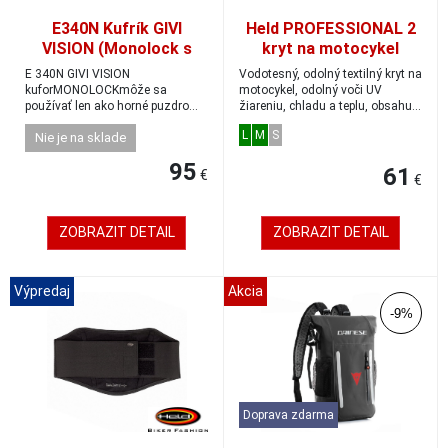
E340N Kufrík GIVI
Held PROFESSIONAL 2
VISION (Monolock s
kryt na motocykel
vlastným štítkom), 34L
odolný voči dažďu a
E 340N GIVI VISION
Vodotesný, odolný textilný kryt na
teplu veľkosť L
kuforMONOLOCKmôže sa
motocykel, odolný voči UV
používať len ako horné puzdro
žiareniu, chladu a teplu, obsahuje
objem 34 litrovpre 1 prilbunos...
očká...
L
M
S
Nie je na sklade
95
61
€
€
ZOBRAZIT DETAIL
ZOBRAZIT DETAIL
Výpredaj
Akcia
-9%
Doprava zdarma