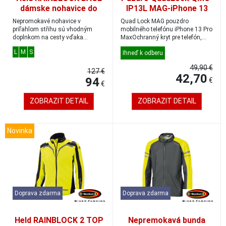
dámske nohavice do
IP13L MAG-iPhone 13
dažďa čierna/biela
Pro Max
Nepromokavé nohavice v
Quad Lock MAG pouzdro
veľkosť M
priľahlom střihu sú vhodným
mobilného telefónu iPhone 13 Pro
doplnkom na cesty vďaka
MaxOchranný kryt pre telefón,
minimálnemu objemu v zaba...
ktorý kombinuje...
L
M
S
Ihneď k odberu
49,90 €
127 €
42,70
94
€
€
ZOBRAZIT DETAIL
ZOBRAZIT DETAIL
Novinka
Doprava zdarma
Doprava zdarma
Held RAINBLOCK 2 TOP
Nepremokavá bunda