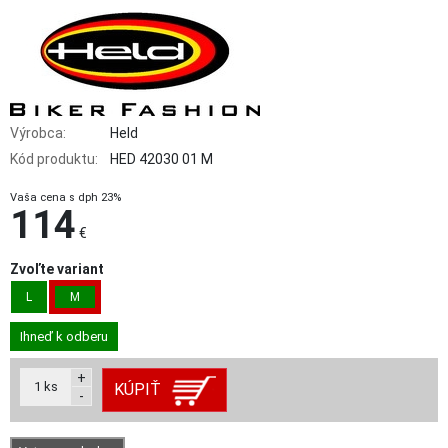
Výrobca:
Held
Kód produktu:
HED 42030 01 M
Vaša cena s dph 23%
114
€
Zvoľte variant
L
M
Ihneď k odberu
+
1
ks
KÚPIŤ
-