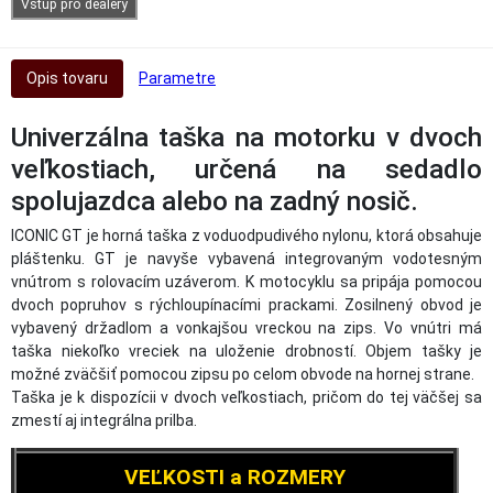
Vstup pro dealery
Opis tovaru
Parametre
Univerzálna taška na motorku v dvoch
veľkostiach, určená na sedadlo
spolujazdca alebo na zadný nosič.
ICONIC GT je horná taška z voduodpudivého nylonu, ktorá obsahuje
pláštenku. GT je navyše vybavená integrovaným vodotesným
vnútrom s rolovacím uzáverom. K motocyklu sa pripája pomocou
dvoch popruhov s rýchloupínacími prackami. Zosilnený obvod je
vybavený držadlom a vonkajšou vreckou na zips. Vo vnútri má
taška niekoľko vreciek na uloženie drobností. Objem tašky je
možné zväčšiť pomocou zipsu po celom obvode na hornej strane.
Taška je k dispozícii v dvoch veľkostiach, pričom do tej väčšej sa
zmestí aj integrálna prilba.
VEĽKOSTI a ROZMERY