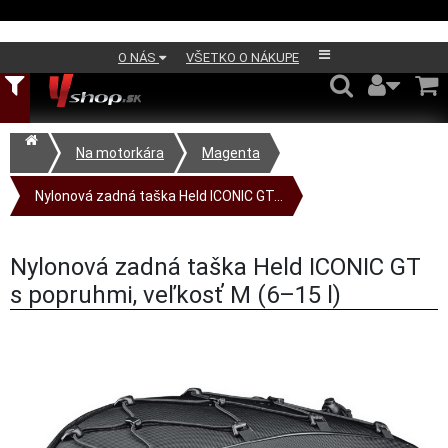
O NÁS
VŠETKO O NÁKUPE
Na motorkára
Magenta
Nylonová zadná taška Held ICONIC GT...
Nylonová zadná taška Held ICONIC GT
s popruhmi, veľkosť M (6–15 l)