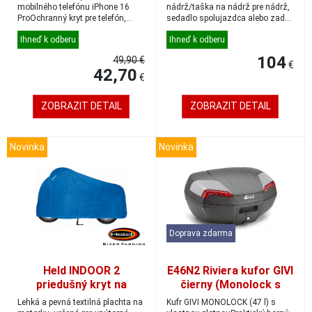
6ltr.
mobilného telefónu iPhone 16
nádrž/taška na nádrž pre nádrž,
ProOchranný kryt pre telefón,
sedadlo spolujazdca alebo zadný
ktorý kombinuje mec...
nosič: univerzá...
Ihneď k odberu
Ihneď k odberu
104
49,90 €
€
42,70
€
ZOBRAZIT DETAIL
ZOBRAZIT DETAIL
Novinka
Novinka
Doprava zdarma
Held INDOOR 2
E46N2 Riviera kufor GIVI
priedušný kryt na
čierny (Monolock s
motorku modrý veľkosť
vlastným štítkom),
Lehká a pevná textilná plachta na
Kufr GIVI MONOLOCK (47 l) s