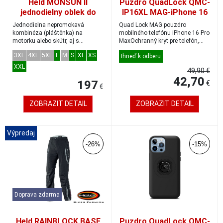
Held MONSUN II
Puzdro QuadLock QMC-
jednodielny oblek do
IP16XL MAG-iPhone 16
dažďa čierny/fluo-žltý
Pro Max
Jednodielna nepromokavá
Quad Lock MAG pouzdro
veľkosť L
kombinéza (pláštěnka) na
mobilného telefónu iPhone 16 Pro
motorku alebo skútr, aj s
MaxOchranný kryt pre telefón,
integrovanou kapucňou.Dos...
ktorý kombinuje...
3XL
4XL
5XL
L
M
S
XL
XS
Ihneď k odberu
XXL
49,90 €
42,70
197
€
€
ZOBRAZIT DETAIL
ZOBRAZIT DETAIL
Výpredaj
-26%
-15%
Doprava zdarma
Held RAINBLOCK BASE
Puzdro QuadLock QMC-