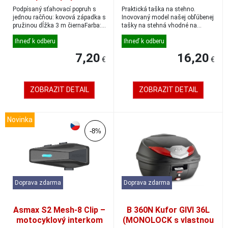
Podpísaný sťahovací popruh s
Praktická taška na stehno.
jednou račňou: kovová západka s
Inovovaný model našej obľúbenej
pružinou dĺžka 3 m čiernaFarba:
tašky na stehná vhodné na
čiernaB...
dokumenty, mob...
Ihneď k odberu
Ihneď k odberu
7,20
16,20
€
€
ZOBRAZIT DETAIL
ZOBRAZIT DETAIL
Novinka
-8%
Doprava zdarma
Doprava zdarma
Asmax S2 Mesh-8 Clip –
B 360N Kufor GIVI 36L
motocyklový interkom
(MONOLOCK s vlastnou