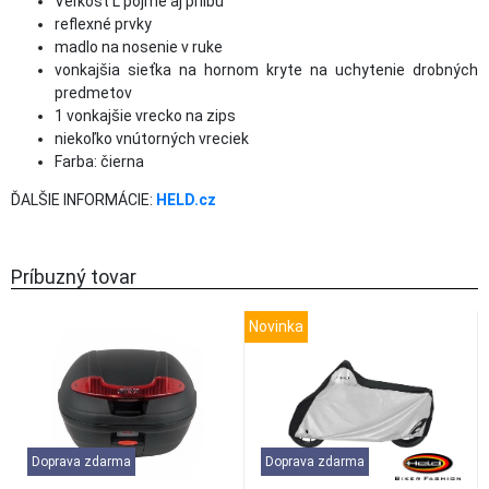
Veľkosť L pojme aj prilbu
reflexné prvky
madlo na nosenie v ruke
vonkajšia sieťka na hornom kryte na uchytenie drobných
predmetov
1 vonkajšie vrecko na zips
niekoľko vnútorných vreciek
Farba: čierna
ĎALŠIE INFORMÁCIE:
HELD.cz
Príbuzný tovar
Novinka
Doprava zdarma
Doprava zdarma