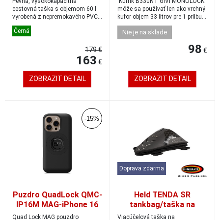
Pevná, vysokokapacitná
Kufrík B330NT GIVI MONOLOCK
cestovná taška s objemom 60 l
môže sa používať len ako vrchný
vyrobená z nepremokavého PVC
kufor objem 33 litrov pre 1 prilbu...
materiálu, na úpln...
Černá
Nie je na sklade
98
179 €
€
163
€
ZOBRAZIT DETAIL
ZOBRAZIT DETAIL
-15%
Doprava zdarma
Puzdro QuadLock QMC-
Held TENDA SR
IP16M MAG-iPhone 16
tankbag/taška na
Pro
chrbát s popruhmi, 4-
Quad Lock MAG pouzdro
Viacúčelová taška na