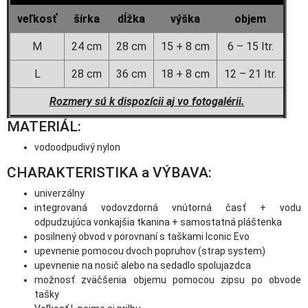
veľkosť
šírka
dĺžka
výška
objem
M
24 cm
28 cm
15 + 8 cm
6 – 15 ltr.
L
28 cm
36 cm
18 + 8 cm
12 – 21 ltr.
Rozmery sú k dispozícii aj vo fotogalérii.
MATERIÁL:
vodoodpudivý nylon
CHARAKTERISTIKA a VÝBAVA:
univerzálny
integrovaná vodovzdorná vnútorná časť + vodu
odpudzujúca vonkajšia tkanina + samostatná pláštenka
posilnený obvod v porovnaní s taškami Iconic Evo
upevnenie pomocou dvoch popruhov (strap system)
upevnenie na nosič alebo na sedadlo spolujazdca
možnosť zväčšenia objemu pomocou zipsu po obvode
tašky