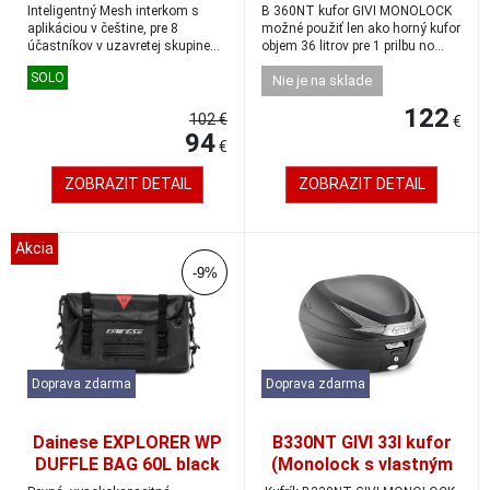
pre jedného jazdca
platňou), červená
Inteligentný Mesh interkom s
B 360NT kufor GIVI MONOLOCK
odrazka
aplikáciou v češtine, pre 8
možné použiť len ako horný kufor
účastníkov v uzavretej skupine
objem 36 litrov pre 1 prilbu no...
alebo až 50 ...
SOLO
Nie je na sklade
122
102 €
€
94
€
ZOBRAZIT DETAIL
ZOBRAZIT DETAIL
Akcia
-9%
Doprava zdarma
Doprava zdarma
Dainese EXPLORER WP
B330NT GIVI 33l kufor
DUFFLE BAG 60L black
(Monolock s vlastným
štítkom), číry reflektor